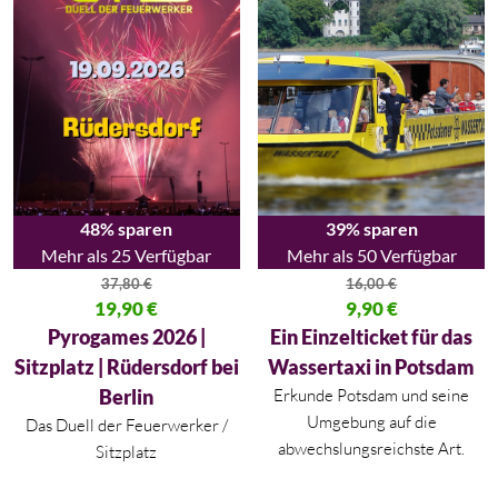
48% sparen
39% sparen
Mehr als 25 Verfügbar
Mehr als 50 Verfügbar
37,80
€
16,00
€
Ursprünglicher Preis war: 37,80 €
19,90
€
Ursprünglicher Preis war: 16,00
9,90
€
Aktueller Preis ist: 19,90 €.
Aktueller Preis ist: 9,90 €.
Pyrogames 2026 |
Ein Einzelticket für das
Sitzplatz | Rüdersdorf bei
Wassertaxi in Potsdam
Berlin
Erkunde Potsdam und seine
Umgebung auf die
Das Duell der Feuerwerker /
abwechslungsreichste Art.
Sitzplatz