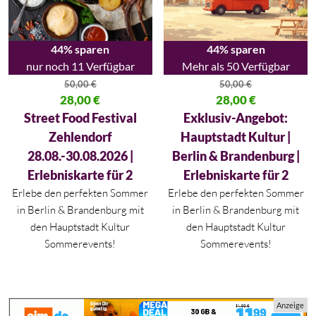
44% sparen
44% sparen
nur noch 11 Verfügbar
Mehr als 50 Verfügbar
50,00
€
50,00
€
Ursprünglicher Preis war: 50,00 €
28,00
€
Ursprünglicher Preis war: 50,00
28,00
€
Aktueller Preis ist: 28,00 €.
Aktueller Preis ist: 28,00 €.
Street Food Festival
Exklusiv-Angebot:
Zehlendorf
Hauptstadt Kultur |
28.08.-30.08.2026 |
Berlin & Brandenburg |
Erlebniskarte für 2
Erlebniskarte für 2
Erlebe den perfekten Sommer
Erlebe den perfekten Sommer
in
Berlin
&
Brandenburg
mit
in
Berlin
&
Brandenburg
mit
den Hauptstadt Kultur
den Hauptstadt Kultur
Sommerevents!
Sommerevents!
Anzeige