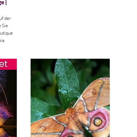
e |
uf der
 Sie
outique
nia