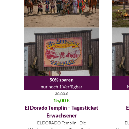
50% sparen
nur noch 1 Verfügbar
30,00
€
Ursprünglicher Preis war: 30,00 €
15,00
€
Ursprüng
Aktueller Preis ist: 15,00 €.
Aktueller
El Dorado Templin – Tagesticket
E
Erwachsener
ELDORADO Templin - Die
E