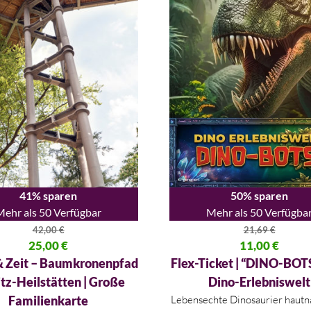
50% sparen
41% sparen
Mehr als 50 Verfügba
Mehr als 50 Verfügbar
21,69
€
42,00
€
Ursprünglicher Preis war: 21,
11,00
€
licher Preis war: 42,00 €
25,00
€
Aktueller Preis ist: 11,00 €.
 Preis ist: 25,00 €.
Flex-Ticket | “DINO-BOTS
 Zeit – Baumkronenpfad
Dino-Erlebniswelt
itz-Heilstätten | Große
Lebensechte Dinosaurier hautna
Familienkarte