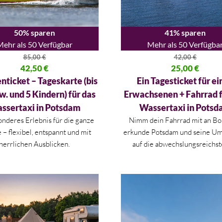
50% sparen
41% sparen
Mehr als 50 Verfügbar
Mehr als 50 Verfügba
85,00
€
42,00
€
licher Preis war: 85,00 €
42,50
€
Ursprünglicher Preis war: 42,
25,00
€
 Preis ist: 42,50 €.
Aktueller Preis ist: 25,00 €.
nticket – Tageskarte (bis
Ein Tagesticket für e
rw. und 5 Kindern) für das
Erwachsenen + Fahrrad f
ssertaxi in Potsdam
Wassertaxi in Pots
onderes Erlebnis für die ganze
Nimm dein Fahrrad mit an Bo
 – flexibel, entspannt und mit
erkunde Potsdam und seine U
herrlichen Ausblicken.
auf die abwechslungsreichst