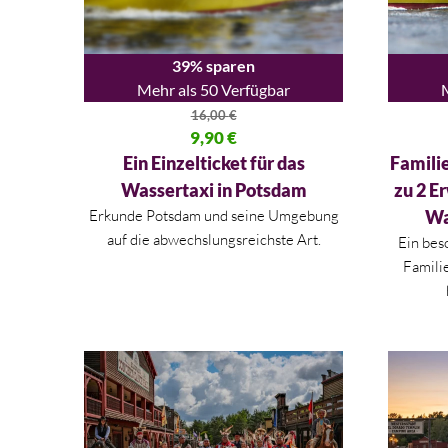
39% sparen
Mehr als 50 Verfügbar
16,00
€
Ursprünglicher Preis war: 16,00 €
9,90
€
Ursprüng
Aktueller Preis ist: 9,90 €.
Aktueller
Ein Einzelticket für das
Familie
Wassertaxi in Potsdam
zu 2 E
Erkunde Potsdam und seine Umgebung
Wa
auf die abwechslungsreichste Art.
Ein bes
Familie