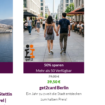
50% sparen
Mehr als 50 Verfügbar
79,00
€
54,00 €
Ursprünglicher Preis war: 79,00 €
39,50
€
Aktueller Preis ist: 39,50 €.
get2card Berlin
Stettin
Ein Jahr zu zweit die Stadt entdecken
zum halben Preis!
el |