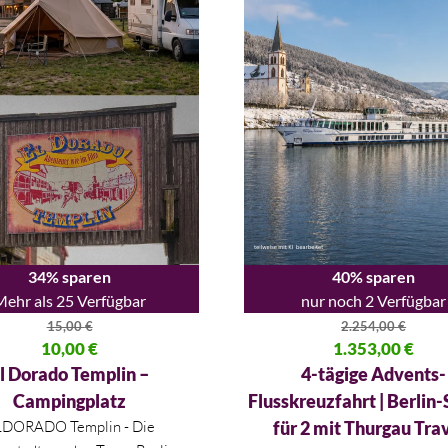
34% sparen
40% sparen
Mehr als 25 Verfügbar
nur noch 2 Verfügbar
15,00
€
2.254,00
€
licher Preis war: 15,00 €
10,00
€
Ursprünglicher Preis war: 2.2
1.353,00
€
 Preis ist: 10,00 €.
Aktueller Preis ist: 1.353,00 €.
l Dorado Templin –
4-tägige Advents-
Campingplatz
Flusskreuzfahrt | Berlin-
LDORADO Templin - Die
für 2 mit Thurgau Trav