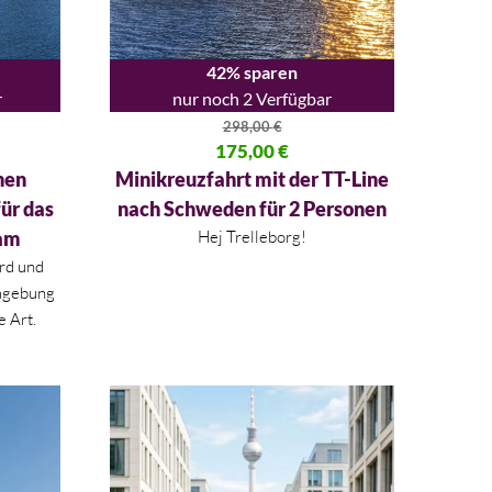
42% sparen
r
nur noch 2 Verfügbar
298,00
€
00 €
Ursprünglicher Preis war: 298,00 €
175,00
€
Aktueller Preis ist: 175,00 €.
inen
Minikreuzfahrt mit der TT-Line
ür das
nach Schweden für 2 Personen
dam
Hej Trelleborg!
rd und
mgebung
e Art.