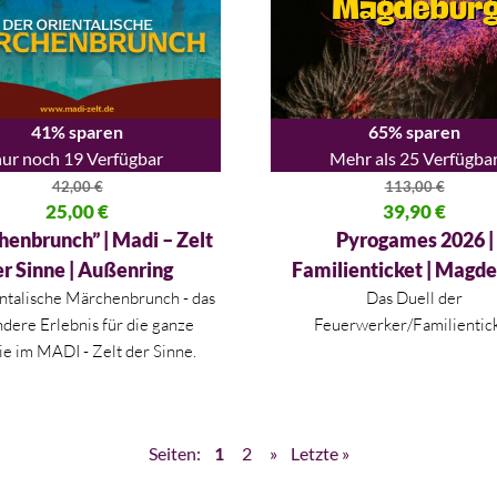
41% sparen
65% sparen
ur noch 19 Verfügbar
Mehr als 25 Verfügba
42,00
€
113,00
€
licher Preis war: 42,00 €
25,00
€
Ursprünglicher Preis war: 113
39,90
€
 Preis ist: 25,00 €.
Aktueller Preis ist: 39,90 €.
enbrunch” | Madi – Zelt
Pyrogames 2026 |
er Sinne | Außenring
Familienticket | Magd
ntalische Märchenbrunch - das
Das Duell der
dere Erlebnis für die ganze
Feuerwerker/Familientic
ie im MADI - Zelt der Sinne.
Seiten:
1
2
»
Letzte »