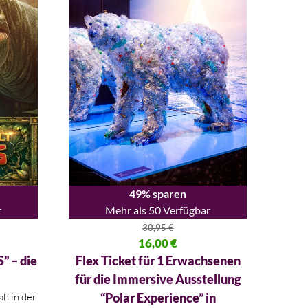
49% sparen
r
Mehr als 50 Verfügbar
30,95
€
69 €
Ursprünglicher Preis war: 30,95 €
16,00
€
Aktueller Preis ist: 16,00 €.
” – die
Flex Ticket für 1 Erwachsenen
für die Immersive Ausstellung
h in der
“Polar Experience” in