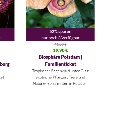
52% sparen
r
nur noch 3 Verfügbar
41,00
€
,00 €
Ursprünglicher Preis war: 41,00 €
19,90
€
Aktueller Preis ist: 19,90 €.
Biosphäre Potsdam |
eburg
Familienticket
Tropischer Regenwald unter Glas:
ket
exotische Pflanzen, Tiere und
Naturerlebnis mitten in Potsdam.