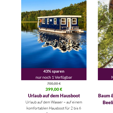
43% sparen
nur noch 1 Verfügbar
700,00
€
Ursprünglicher Preis war: 700,00 €
399,00
€
Ursprüng
Aktueller Preis ist: 399,00 €.
Aktueller
Urlaub auf dem Hausboot
Baum &
Urlaub auf dem Wasser – auf einem
Beel
komfortablen Hausboot für 2 bis 6