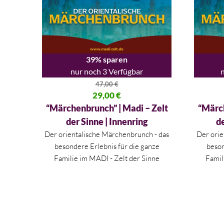
39% sparen
nur noch 3 Verfügbar
n
47,00
€
Ursprünglicher Preis war: 47,00 €
29,00
€
Ursprüng
Aktueller Preis ist: 29,00 €.
Aktueller
“Märchenbrunch” | Madi – Zelt
“Märch
der Sinne | Innenring
d
Der orientalische Märchenbrunch - das
Der orie
besondere Erlebnis für die ganze
beson
Familie im MADI - Zelt der Sinne
Famil