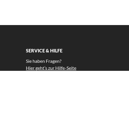
SERVICE & HILFE
Sie haben Fragen?
Hier geht’s zur Hilfe-Seite
Tel.: +49 (0)30 897 33 42 99 *
service@gutscheinkompass.de
*Unsere Kundenbetreuung ist Montag
bis Freitag von 11-15 Uhr für Sie da.
Widerrufsformular