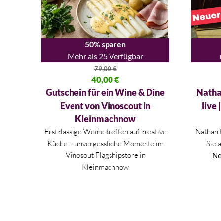
50% sparen
Mehr als 25 Verfügbar
79,00
€
Ursprünglicher Preis war: 79,00 €
40,00
€
Ursprüng
Aktueller Preis ist: 40,00 €.
Aktueller
Gutschein für ein Wine & Dine
Natha
Event von Vinoscout in
live 
Kleinmachnow
Erstklassige Weine treffen auf kreative
Nathan 
Küche – unvergessliche Momente im
Sie 
Vinosout Flagshipstore in
Ne
Kleinmachnow