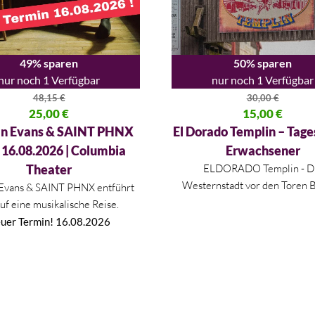
49% sparen
50% sparen
nur noch 1 Verfügbar
nur noch 1 Verfügbar
48,15
€
30,00
€
licher Preis war: 48,15 €
25,00
€
Ursprünglicher Preis war: 30,
15,00
€
 Preis ist: 25,00 €.
Aktueller Preis ist: 15,00 €.
n Evans & SAINT PHNX
El Dorado Templin – Tage
| 16.08.2026 | Columbia
Erwachsener
Theater
ELDORADO Templin - D
Westernstadt vor den Toren B
Evans & SAINT PHNX entführt
auf eine musikalische Reise.
uer Termin! 16.08.2026