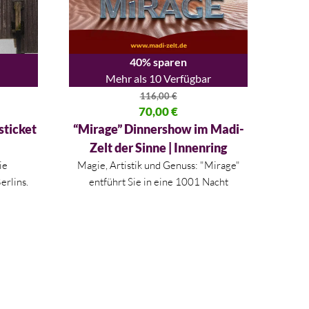
40% sparen
Mehr als 10 Verfügbar
116,00
€
00 €
Ursprünglicher Preis war: 116,00 €
70,00
€
Aktueller Preis ist: 70,00 €.
sticket
“Mirage” Dinnershow im Madi-
Zelt der Sinne | Innenring
ie
Magie, Artistik und Genuss: "Mirage"
erlins.
entführt Sie in eine 1001 Nacht