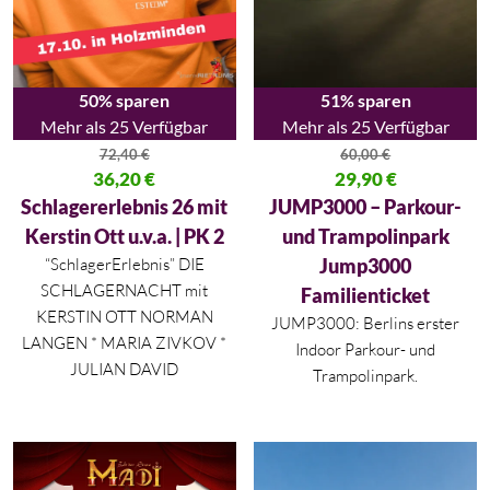
50% sparen
51% sparen
Mehr als 25 Verfügbar
Mehr als 25 Verfügbar
72,40
€
60,00
€
Ursprünglicher Preis war: 72,40 €
36,20
€
Ursprünglicher Preis war: 60,00
29,90
€
Aktueller Preis ist: 36,20 €.
Aktueller Preis ist: 29,90 €.
Schlagererlebnis 26 mit
JUMP3000 – Parkour-
Kerstin Ott u.v.a. | PK 2
und Trampolinpark
“SchlagerErlebnis” DIE
Jump3000
SCHLAGERNACHT mit
Familienticket
KERSTIN OTT NORMAN
JUMP3000: Berlins erster
LANGEN * MARIA ZIVKOV *
Indoor Parkour- und
JULIAN DAVID
Trampolinpark.