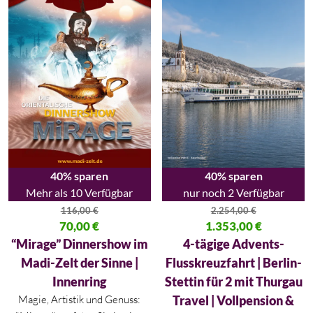
40% sparen
40% sparen
Mehr als 10 Verfügbar
nur noch 2 Verfügbar
116,00
€
2.254,00
€
Ursprünglicher Preis war: 116,00 €
70,00
€
Ursprünglicher Preis war: 2.254
1.353,00
€
Aktueller Preis ist: 70,00 €.
Aktueller Preis ist: 1.353,00 €.
“Mirage” Dinnershow im
4-tägige Advents-
Madi-Zelt der Sinne |
Flusskreuzfahrt | Berlin-
Innenring
Stettin für 2 mit Thurgau
Magie, Artistik und Genuss:
Travel | Vollpension &