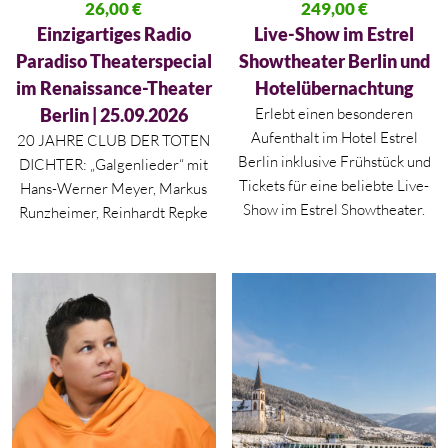
Ursprünglicher Preis war: 52,00 €
26,00
€
Ursprünglicher Preis war: 556,
249,00
€
Aktueller Preis ist: 26,00 €.
Aktueller Preis ist: 249,00 €.
Einzigartiges Radio
Live-Show im Estrel
Paradiso Theaterspecial
Showtheater Berlin und
im Renaissance-Theater
Hotelübernachtung
Berlin | 25.09.2026
Erlebt einen besonderen
Aufenthalt im Hotel Estrel
20 JAHRE CLUB DER TOTEN
Berlin inklusive Frühstück und
DICHTER: „Galgenlieder“ mit
Tickets für eine beliebte Live-
Hans-Werner Meyer, Markus
Show im Estrel Showtheater.
Runzheimer, Reinhardt Repke