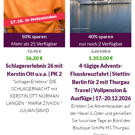
50% sparen
40% sparen
Mehr als 25 Verfügbar
nur noch 2 Verfügbar
72,40
€
2.254,00
€
Ursprünglicher Preis war: 72,40 €
36,20
€
Ursprünglicher Preis war: 2.254
1.353,00
€
Aktueller Preis ist: 36,20 €.
Aktueller Preis ist: 1.353,00 €.
Schlagererlebnis 26 mit
4-tägige Advents-
Kerstin Ott u.v.a. | PK 2
Flusskreuzfahrt | Stettin-
“SchlagerErlebnis” DIE
Berlin für 2 mit Thurgau
SCHLAGERNACHT mit
Travel | Vollpension &
KERSTIN OTT NORMAN
Ausflüge | 17.-20.12.2026
LANGEN * MARIA ZIVKOV *
Erleben Sie Adventszauber auf
JULIAN DAVID
der Havel & Oder und genießen
Sie luxuriöse Tage an Bord des
Boutique Schiffs MS Thurgau
Saxonia