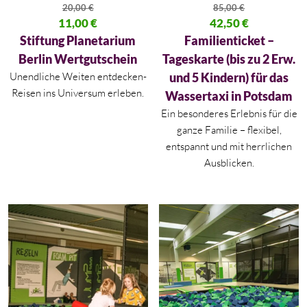
20,00
€
85,00
€
Ursprünglicher Preis war: 20,00 €
11,00
€
Ursprünglicher Preis war: 85,00
42,50
€
Aktueller Preis ist: 11,00 €.
Aktueller Preis ist: 42,50 €.
Stiftung Planetarium
Familienticket –
Berlin Wertgutschein
Tageskarte (bis zu 2 Erw.
Unendliche Weiten entdecken-
und 5 Kindern) für das
Reisen ins Universum erleben.
Wassertaxi in Potsdam
Ein besonderes Erlebnis für die
ganze Familie – flexibel,
entspannt und mit herrlichen
Ausblicken.