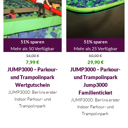
51% sparen
51% sparen
Mehr als 50 Verfügbar
Mehr als 25 Verfügbar
16,00
€
60,00
€
Ursprünglicher Preis war: 16,00 €
7,99
€
Ursprünglicher Preis war: 60,00
29,90
€
Aktueller Preis ist: 7,99 €.
Aktueller Preis ist: 29,90 €.
JUMP3000 – Parkour-
JUMP3000 – Parkour-
und Trampolinpark
und Trampolinpark
Wertgutschein
Jump3000
JUMP3000: Berlins erster
Familienticket
Indoor Parkour- und
JUMP3000: Berlins erster
Trampolinpark.
Indoor Parkour- und
Trampolinpark.