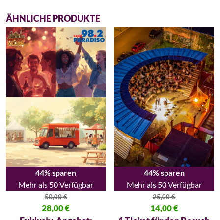
ÄHNLICHE PRODUKTE
44% sparen
44% sparen
Mehr als 50 Verfügbar
Mehr als 50 Verfügbar
50,00
€
25,00
€
Ursprünglicher Preis war: 50,00 €
28,00
€
Ursprünglicher Preis war: 25,00
14,00
€
Aktueller Preis ist: 28,00 €.
Aktueller Preis ist: 14,00 €.