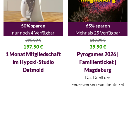
50% sparen
65% sparen
nur noch 4 Verfügbar
Mehr als 25 Verfügbar
395,00
€
113,00
€
Ursprünglicher Preis war: 395,00 €
197,50
€
Ursprünglicher Preis war: 113,
39,90
€
Aktueller Preis ist: 197,50 €.
Aktueller Preis ist: 39,90 €.
1 Monat Mitgliedschaft
Pyrogames 2026 |
im Hypoxi-Studio
Familienticket |
Detmold
Magdeburg
Das Duell der
Feuerwerker/Familienticket