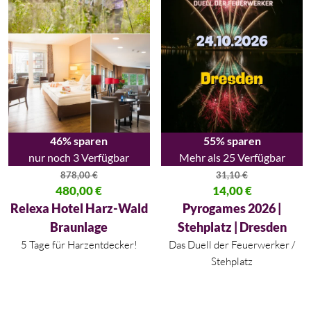
46% sparen
55% sparen
nur noch 3 Verfügbar
Mehr als 25 Verfügbar
878,00
€
31,10
€
Ursprünglicher Preis war: 878,00 €
480,00
€
Ursprünglicher Preis war: 31,10
14,00
€
Aktueller Preis ist: 480,00 €.
Aktueller Preis ist: 14,00 €.
Relexa Hotel Harz-Wald
Pyrogames 2026 |
Braunlage
Stehplatz | Dresden
5 Tage für Harzentdecker!
Das Duell der Feuerwerker /
Stehplatz