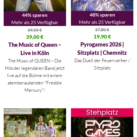
48% sparen
44% sparen
Mehr als 25 Verfügbar
Mehr als 25 Verfügbar
37,80
€
69,50
€
Ursprünglicher Preis war: 37,80
19,90
€
Ursprünglicher Preis war: 69,50 €
39,00
€
Aktueller Preis ist: 19,90 €.
Aktueller Preis ist: 39,00 €.
Pyrogames 2026 |
The Music of Queen –
Sitzplatz | Chemnitz
Live in Köln
Das Duell der Feuerwerker /
The Music of QUEEN – Die
Sitzplatz
Hits der legendären Band jetzt
live auf die Bühne mit einem
atemberaubenden "Freddie
Mercury"!