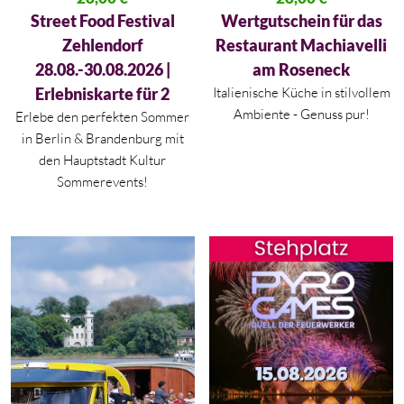
Aktueller Preis ist: 28,00 €.
Aktueller Preis ist: 28,00 €.
Street Food Festival
Wertgutschein für das
Zehlendorf
Restaurant Machiavelli
28.08.-30.08.2026 |
am Roseneck
Erlebniskarte für 2
Italienische Küche in stilvollem
Ambiente - Genuss pur!
Erlebe den perfekten Sommer
in
Berlin
&
Brandenburg
mit
den Hauptstadt Kultur
Sommerevents!