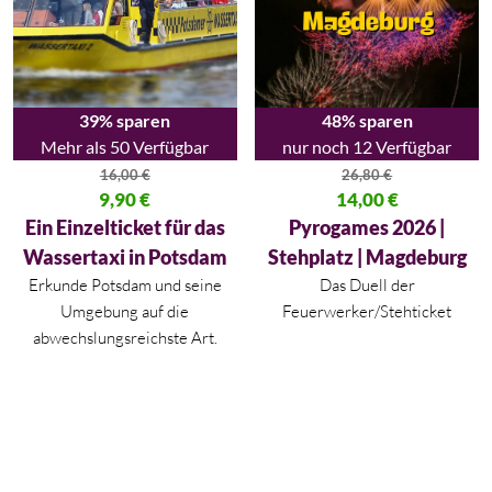
39% sparen
48% sparen
Mehr als 50 Verfügbar
nur noch 12 Verfügbar
16,00
€
26,80
€
Ursprünglicher Preis war: 16,00 €
9,90
€
Ursprünglicher Preis war: 26,80
14,00
€
Aktueller Preis ist: 9,90 €.
Aktueller Preis ist: 14,00 €.
Ein Einzelticket für das
Pyrogames 2026 |
Wassertaxi in Potsdam
Stehplatz | Magdeburg
Erkunde Potsdam und seine
Das Duell der
Umgebung auf die
Feuerwerker/Stehticket
abwechslungsreichste Art.