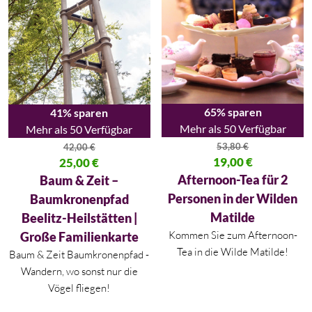
65% sparen
41% sparen
Mehr als 50 Verfügbar
Mehr als 50 Verfügbar
53,80
€
42,00
€
Ursprünglicher Preis war: 53,80
19,00
€
Ursprünglicher Preis war: 42,00 €
25,00
€
Aktueller Preis ist: 19,00 €.
Aktueller Preis ist: 25,00 €.
Afternoon-Tea für 2
Baum & Zeit –
Personen in der Wilden
Baumkronenpfad
Matilde
Beelitz-Heilstätten |
Kommen Sie zum Afternoon-
Große Familienkarte
Tea in die Wilde Matilde!
Baum & Zeit Baumkronenpfad -
Wandern, wo sonst nur die
Vögel fliegen!