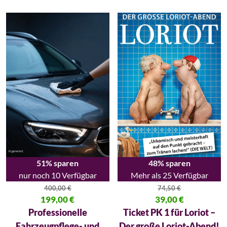
51% sparen
48% sparen
nur noch 10 Verfügbar
Mehr als 25 Verfügbar
400,00
€
74,50
€
Ursprünglicher Preis war: 400,00 €
199,00
€
Ursprünglicher Preis war: 74,50
39,00
€
Aktueller Preis ist: 199,00 €.
Aktueller Preis ist: 39,00 €.
Professionelle
Ticket PK 1 für Loriot –
Fahrzeugpflege- und
Der große Loriot-Abend!