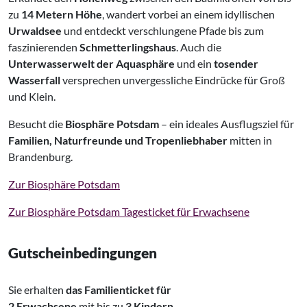
zu
14 Metern Höhe
, wandert vorbei an einem idyllischen
Urwaldsee
und entdeckt verschlungene Pfade bis zum
faszinierenden
Schmetterlingshaus
. Auch die
Unterwasserwelt der Aquasphäre
und ein
tosender
Wasserfall
versprechen unvergessliche Eindrücke für Groß
und Klein.
Besucht die
Biosphäre Potsdam
– ein ideales Ausflugsziel für
Familien, Naturfreunde und Tropenliebhaber
mitten in
Brandenburg.
Zur Biosphäre Potsdam
Zur Biosphäre Potsdam Tagesticket für Erwachsene
Gutscheinbedingungen
Sie erhalten
das Familienticket
für
2 Erwachsene
mit bis zu
3 Kindern