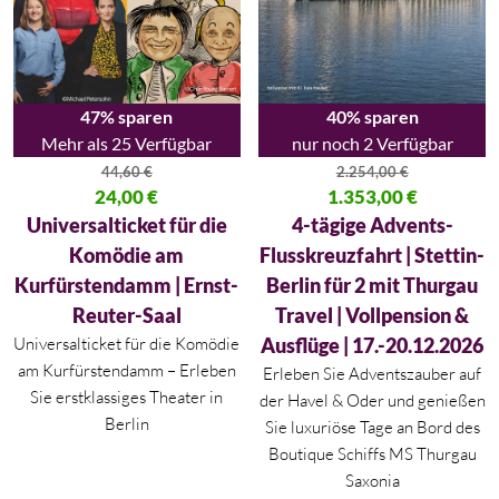
47% sparen
40% sparen
Mehr als 25 Verfügbar
nur noch 2 Verfügbar
44,60
€
2.254,00
€
Ursprünglicher Preis war: 44,60 €
24,00
€
Ursprünglicher Preis war: 2.254
1.353,00
€
Aktueller Preis ist: 24,00 €.
Aktueller Preis ist: 1.353,00 €.
Universalticket für die
4-tägige Advents-
Komödie am
Flusskreuzfahrt | Stettin-
Kurfürstendamm | Ernst-
Berlin für 2 mit Thurgau
Reuter-Saal
Travel | Vollpension &
Universalticket für die Komödie
Ausflüge | 17.-20.12.2026
am Kurfürstendamm – Erleben
Erleben Sie Adventszauber auf
Sie erstklassiges Theater in
der Havel & Oder und genießen
Berlin
Sie luxuriöse Tage an Bord des
Boutique Schiffs MS Thurgau
Saxonia