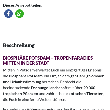
Dieses Angebot teilen:
Beschreibung
BIOSPHÄRE POTSDAM – TROPENPARADIES
MITTEN IN DER STADT
Mitten in
Potsdam
erwartet Euch ein einzigartiges Erlebnis:
die
Biosphäre Potsdam
, ein Ort, an dem
ganzjährig Sommer
und Urlaubsstimmung
herrschen. Entdeckt die
beeindruckende
Dschungellandschaft
mit über
20.000
tropischen Pflanzen
und zahlreichen
exotischen Tierarten
,
die Euch in eine ferne Welt entführen.
Erkundet den
Höhenweg
zwischen den Baumkronen von bis