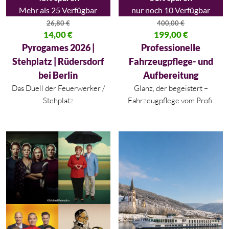
Mehr als 25 Verfügbar
nur noch 10 Verfügbar
26,80
€
400,00
€
Ursprünglicher Preis war: 26,80 €
14,00
€
Ursprünglicher Preis war: 400,
199,00
€
Aktueller Preis ist: 14,00 €.
Aktueller Preis ist: 199,00 €.
Pyrogames 2026 |
Professionelle
Stehplatz | Rüdersdorf
Fahrzeugpflege- und
bei Berlin
Aufbereitung
Das Duell der Feuerwerker /
Glanz, der begeistert –
Stehplatz
Fahrzeugpflege vom Profi.