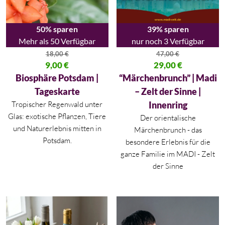
50% sparen
39% sparen
Mehr als 50 Verfügbar
nur noch 3 Verfügbar
18,00
€
47,00
€
Ursprünglicher Preis war: 18,00 €
9,00
€
Ursprünglicher Preis war: 47,00
29,00
€
Aktueller Preis ist: 9,00 €.
Aktueller Preis ist: 29,00 €.
Biosphäre Potsdam |
“Märchenbrunch” | Madi
Tageskarte
– Zelt der Sinne |
Tropischer Regenwald unter
Innenring
Glas: exotische Pflanzen, Tiere
Der orientalische
und Naturerlebnis mitten in
Märchenbrunch - das
Potsdam.
besondere Erlebnis für die
ganze Familie im MADI - Zelt
der Sinne