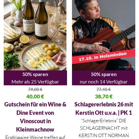
50% sparen
50% sparen
Mehr als 25 Verfügbar
nur noch 14 Verfügbar
79,00
€
77,40
€
Ursprünglicher Preis war: 79,00 €
40,00
€
Ursprünglicher Preis war: 77,40
38,70
€
Aktueller Preis ist: 40,00 €.
Aktueller Preis ist: 38,70 €.
Gutschein für ein Wine &
Schlagererlebnis 26 mit
Dine Event von
Kerstin Ott u.v.a. | PK 1
Vinoscout in
“SchlagerErlebnis” DIE
SCHLAGERNACHT mit
Kleinmachnow
KERSTIN OTT NORMAN
Erstklassige Weine treffen auf