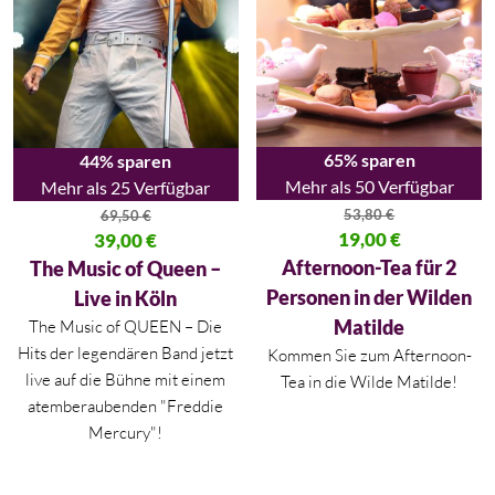
65% sparen
44% sparen
Mehr als 50 Verfügbar
Mehr als 25 Verfügbar
53,80
€
69,50
€
Ursprünglicher Preis war: 53,80
19,00
€
Ursprünglicher Preis war: 69,50 €
39,00
€
Aktueller Preis ist: 19,00 €.
Aktueller Preis ist: 39,00 €.
Afternoon-Tea für 2
The Music of Queen –
Personen in der Wilden
Live in Köln
Matilde
The Music of QUEEN – Die
Hits der legendären Band jetzt
Kommen Sie zum Afternoon-
live auf die Bühne mit einem
Tea in die Wilde Matilde!
atemberaubenden "Freddie
Mercury"!