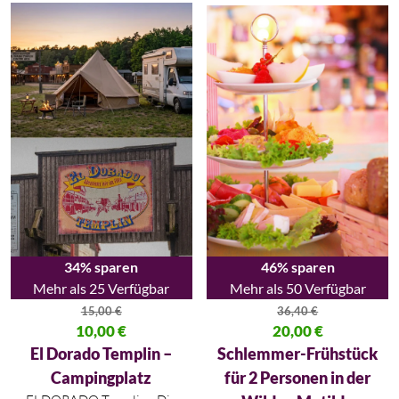
34% sparen
46% sparen
Mehr als 25 Verfügbar
Mehr als 50 Verfügbar
15,00
€
36,40
€
Ursprünglicher Preis war: 15,00 €
10,00
€
Ursprünglicher Preis war: 36,40
20,00
€
Aktueller Preis ist: 10,00 €.
Aktueller Preis ist: 20,00 €.
El Dorado Templin –
Schlemmer-Frühstück
Campingplatz
für 2 Personen in der