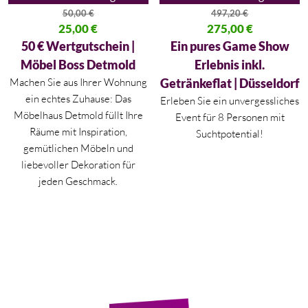
50,00
€
497,20
€
Ursprünglicher Preis war: 50,00 €
25,00
€
Ursprünglicher Preis war: 497,
275,00
€
Aktueller Preis ist: 25,00 €.
Aktueller Preis ist: 275,00 €.
50 € Wertgutschein |
Ein pures Game Show
Möbel Boss Detmold
Erlebnis inkl.
Machen Sie aus Ihrer Wohnung
Getränkeflat | Düsseldorf
ein echtes Zuhause: Das
Erleben Sie ein unvergessliches
Möbelhaus Detmold füllt Ihre
Event für 8 Personen mit
Räume mit Inspiration,
Suchtpotential!
gemütlichen Möbeln und
liebevoller Dekoration für
jeden Geschmack.