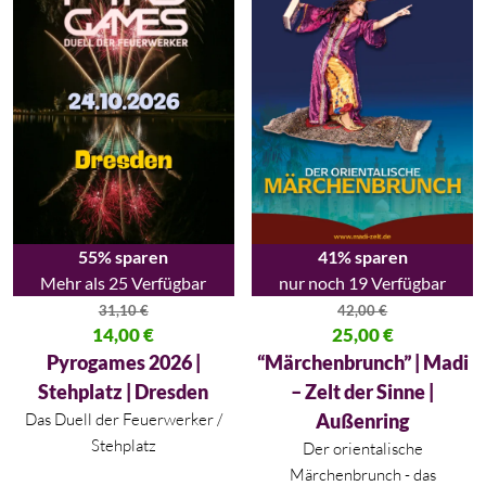
55% sparen
41% sparen
Mehr als 25 Verfügbar
nur noch 19 Verfügbar
31,10
€
42,00
€
Ursprünglicher Preis war: 31,10 €
14,00
€
Ursprünglicher Preis war: 42,00
25,00
€
Aktueller Preis ist: 14,00 €.
Aktueller Preis ist: 25,00 €.
Pyrogames 2026 |
“Märchenbrunch” | Madi
Stehplatz | Dresden
– Zelt der Sinne |
Das Duell der Feuerwerker /
Außenring
Stehplatz
Der orientalische
Märchenbrunch - das