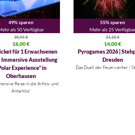
49% sparen
55% sparen
Mehr als 50 Verfügbar
Mehr als 25 Verfügba
30,95
€
31,10
€
licher Preis war: 30,95 €
16,00
€
Ursprünglicher Preis war: 31,
14,00
€
 Preis ist: 16,00 €.
Aktueller Preis ist: 14,00 €.
icket für 1 Erwachsenen
Pyrogames 2026 | Stehpl
e Immersive Ausstellung
Dresden
Polar Experience” in
Das Duell der Feuerwerker / S
Oberhausen
ersive Reise in die Arktis- und
Antarktis!