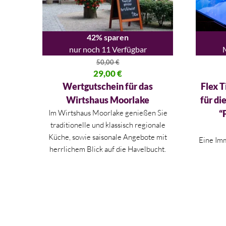
42% sparen
nur noch 11 Verfügbar
50,00
€
Ursprünglicher Preis war: 50,00 €
29,00
€
Ursprüng
Aktueller Preis ist: 29,00 €.
Aktueller
Wertgutschein für das
Flex T
Wirtshaus Moorlake
für di
Im Wirtshaus Moorlake genießen Sie
“
traditionelle und klassisch regionale
Küche, sowie saisonale Angebote mit
Eine Imm
herrlichem Blick auf die Havelbucht.