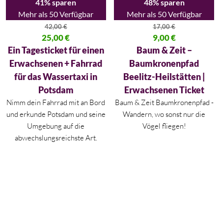
41% sparen
48% sparen
Mehr als 50 Verfügbar
Mehr als 50 Verfügbar
42,00
€
17,00
€
Ursprünglicher Preis war: 42,00 €
25,00
€
Ursprünglicher Preis war: 17,00
9,00
€
Aktueller Preis ist: 25,00 €.
Aktueller Preis ist: 9,00 €.
Ein Tagesticket für einen
Baum & Zeit –
Erwachsenen + Fahrrad
Baumkronenpfad
für das Wassertaxi in
Beelitz-Heilstätten |
Potsdam
Erwachsenen Ticket
Nimm dein Fahrrad mit an Bord
Baum & Zeit Baumkronenpfad -
und erkunde Potsdam und seine
Wandern, wo sonst nur die
Umgebung auf die
Vögel fliegen!
abwechslungsreichste Art.