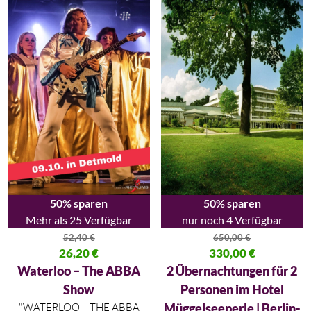
50% sparen
50% sparen
Mehr als 25 Verfügbar
nur noch 4 Verfügbar
52,40
€
650,00
€
Ursprünglicher Preis war: 52,40 €
26,20
€
Ursprünglicher Preis war: 650,
330,00
€
Aktueller Preis ist: 26,20 €.
Aktueller Preis ist: 330,00 €.
Waterloo – The ABBA
2 Übernachtungen für 2
Show
Personen im Hotel
"WATERLOO – THE ABBA
Müggelseeperle | Berlin-