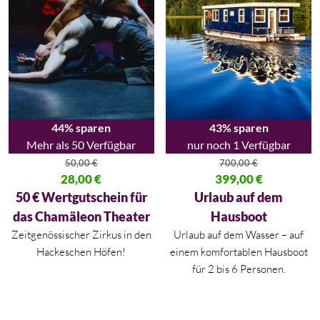
44% sparen
43% sparen
Mehr als 50 Verfügbar
nur noch 1 Verfügbar
50,00
€
700,00
€
Ursprünglicher Preis war: 50,00 €
28,00
€
Ursprünglicher Preis war: 700,
399,00
€
Aktueller Preis ist: 28,00 €.
Aktueller Preis ist: 399,00 €.
50 € Wertgutschein für
Urlaub auf dem
das Chamäleon Theater
Hausboot
Zeitgenössischer Zirkus in den
Urlaub auf dem Wasser – auf
Hackeschen Höfen!
einem komfortablen Hausboot
für 2 bis 6 Personen.