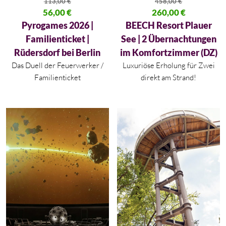
113,00
€
458,00
€
Ursprünglicher Preis war: 113,00 €
56,00
€
Ursprünglicher Preis war: 458,
260,00
€
Aktueller Preis ist: 56,00 €.
Aktueller Preis ist: 260,00 €.
Pyrogames 2026 |
BEECH Resort Plauer
Familienticket |
See | 2 Übernachtungen
Rüdersdorf bei Berlin
im Komfortzimmer (DZ)
Das Duell der Feuerwerker /
Luxuriöse Erholung für Zwei
Familienticket
direkt am Strand!