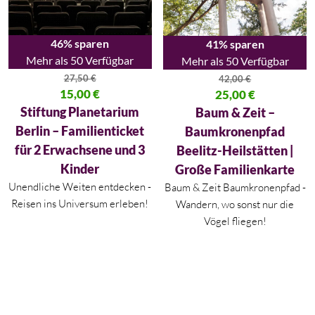
46% sparen
41% sparen
Mehr als 50 Verfügbar
Mehr als 50 Verfügbar
27,50
€
42,00
€
Ursprünglicher Preis war: 27,50 €
15,00
€
Ursprünglicher Preis war: 42,00
25,00
€
Aktueller Preis ist: 15,00 €.
Aktueller Preis ist: 25,00 €.
Stiftung Planetarium
Baum & Zeit –
Berlin – Familienticket
Baumkronenpfad
für 2 Erwachsene und 3
Beelitz-Heilstätten |
Kinder
Große Familienkarte
Unendliche Weiten entdecken -
Baum & Zeit Baumkronenpfad -
Reisen ins Universum erleben!
Wandern, wo sonst nur die
Vögel fliegen!