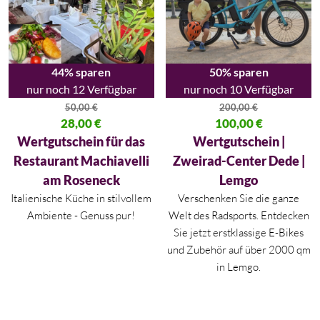
44% sparen
50% sparen
nur noch 12 Verfügbar
nur noch 10 Verfügbar
50,00
€
200,00
€
Ursprünglicher Preis war: 50,00 €
28,00
€
Ursprünglicher Preis war: 200,
100,00
€
Aktueller Preis ist: 28,00 €.
Aktueller Preis ist: 100,00 €.
Wertgutschein für das
Wertgutschein |
Restaurant Machiavelli
Zweirad-Center Dede |
am Roseneck
Lemgo
Italienische Küche in stilvollem
Verschenken Sie die ganze
Ambiente - Genuss pur!
Welt des Radsports. Entdecken
Sie jetzt erstklassige E-Bikes
und Zubehör auf über 2000 qm
in Lemgo.