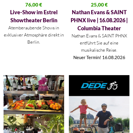
Ursprünglicher Preis war: 202,00 €
76,00
€
Ursprünglicher Preis war: 48,15
25,00
€
Aktueller Preis ist: 76,00 €.
Aktueller Preis ist: 25,00 €.
Live-Show im Estrel
Nathan Evans & SAINT
Showtheater Berlin
PHNX live | 16.08.2026 |
Atemberaubende Shows in
Columbia Theater
exklusiver Atmosphäre direkt in
Nathan Evans & SAINT PHNX
Berlin.
entführt Sie auf eine
musikalische Reise.
Neuer Termin! 16.08.2026