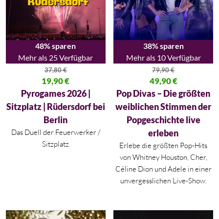
48% sparen
38% sparen
Mehr als 25 Verfügbar
Mehr als 10 Verfügbar
37,80
€
79,90
€
Ursprünglicher Preis war: 37,80 €
19,90
€
Ursprünglicher Preis war: 79,90
49,90
€
Aktueller Preis ist: 19,90 €.
Aktueller Preis ist: 49,90 €.
Pyrogames 2026 |
Pop Divas – Die größten
Sitzplatz | Rüdersdorf bei
weiblichen Stimmen der
Berlin
Popgeschichte live
Das Duell der Feuerwerker /
erleben
Sitzplatz
Erlebe die größten Pop-Hits
von Whitney Houston, Cher,
Céline Dion und Adele in einer
unvergesslichen Live-Show.