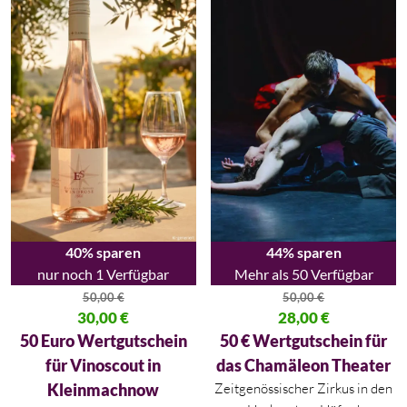
40% sparen
44% sparen
nur noch 1 Verfügbar
Mehr als 50 Verfügbar
50,00
€
50,00
€
Ursprünglicher Preis war: 50,00 €
30,00
€
Ursprünglicher Preis war: 50,00
28,00
€
Aktueller Preis ist: 30,00 €.
Aktueller Preis ist: 28,00 €.
50 Euro Wertgutschein
50 € Wertgutschein für
für Vinoscout in
das Chamäleon Theater
Kleinmachnow
Zeitgenössischer Zirkus in den