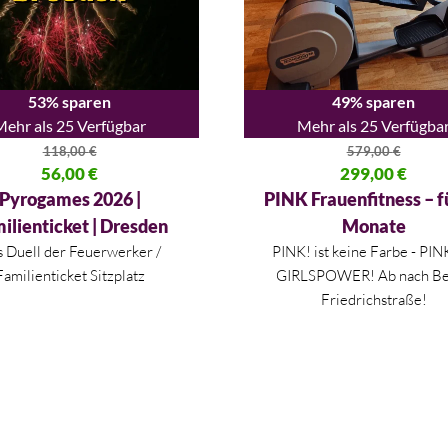
53% sparen
49% sparen
Mehr als 25 Verfügbar
Mehr als 25 Verfügba
118,00
€
579,00
€
licher Preis war: 118,00 €
56,00
€
Ursprünglicher Preis war: 579
299,00
€
 Preis ist: 56,00 €.
Aktueller Preis ist: 299,00 €.
Pyrogames 2026 |
PINK Frauenfitness – f
ilienticket | Dresden
Monate
 Duell der Feuerwerker /
PINK! ist keine Farbe - PINK
Familienticket Sitzplatz
GIRLSPOWER! Ab nach Be
Friedrichstraße!