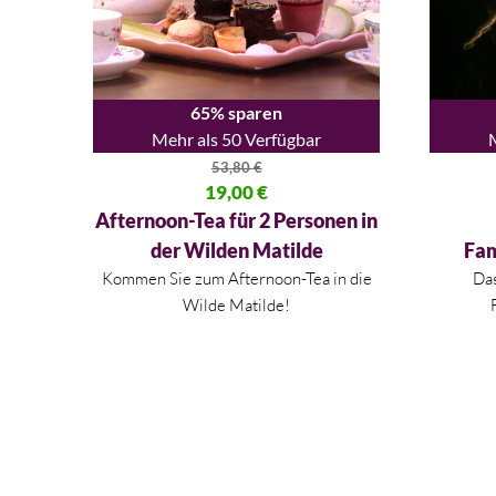
65% sparen
Mehr als 50 Verfügbar
53,80
€
Ursprünglicher Preis war: 53,80 €
19,00
€
Ursprüng
Aktueller Preis ist: 19,00 €.
Aktueller
Afternoon-Tea für 2 Personen in
der Wilden Matilde
Fam
Kommen Sie zum Afternoon-Tea in die
Das
Wilde Matilde!