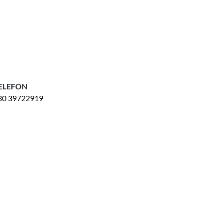
ELEFON
30 39722919