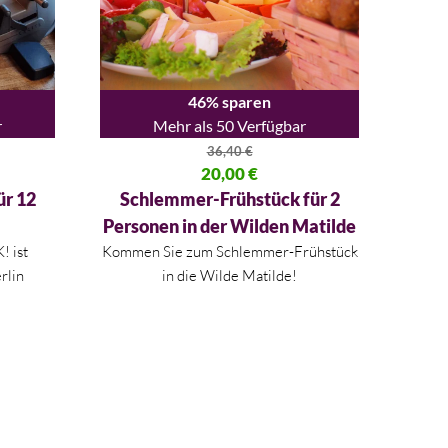
46% sparen
r
Mehr als 50 Verfügbar
36,40
€
,00 €
Ursprünglicher Preis war: 36,40 €
20,00
€
Aktueller Preis ist: 20,00 €.
ür 12
Schlemmer-Frühstück für 2
Personen in der Wilden Matilde
! ist
Kommen Sie zum Schlemmer-Frühstück
rlin
in die Wilde Matilde!