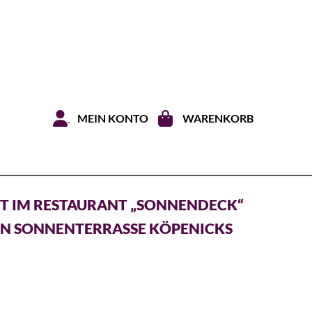
Zum Inhal
MEIN KONTO
WARENKORB
T IM RESTAURANT „SONNENDECK“
EN SONNENTERRASSE KÖPENICKS