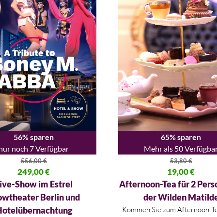
56% sparen
65% sparen
nur noch 7 Verfügbar
Mehr als 50 Verfügba
556,00
€
53,80
€
licher Preis war: 556,00 €
249,00
€
Ursprünglicher Preis war: 53,
19,00
€
 Preis ist: 249,00 €.
Aktueller Preis ist: 19,00 €.
ive-Show im Estrel
Afternoon-Tea für 2 Pers
owtheater Berlin und
der Wilden Matild
otelübernachtung
Kommen Sie zum Afternoon-Tea