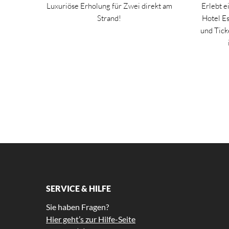
Luxuriöse Erholung für Zwei direkt am
Erlebt e
Strand!
Hotel Es
und Tick
SERVICE & HILFE
Sie haben Fragen?
Hier geht’s zur Hilfe-Seite