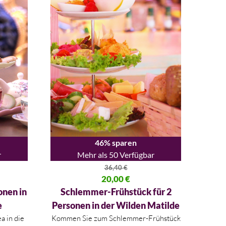
46% sparen
r
Mehr als 50 Verfügbar
36,40
€
80 €
Ursprünglicher Preis war: 36,40 €
20,00
€
Aktueller Preis ist: 20,00 €.
onen in
Schlemmer-Frühstück für 2
e
Personen in der Wilden Matilde
 in die
Kommen Sie zum Schlemmer-Frühstück