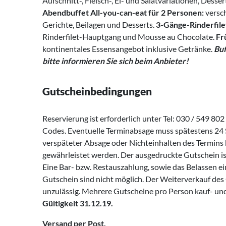
Aufschnitt-, Fleisch-, Ei- und Salatvariationen, Desser
Abendbuffet All-you-can-eat für 2 Personen:
versc
Gerichte, Beilagen und Desserts.
3-Gänge-Rinderfile
Rinderfilet-Hauptgang und Mousse au Chocolate.
Fr
kontinentales Essensangebot inklusive Getränke.
Buf
bitte informieren Sie sich beim Anbieter!
Gutscheinbedingungen
Reservierung ist erforderlich unter Tel: 030 / 549 8
Codes. Eventuelle Terminabsage muss spätestens 24 
verspäteter Absage oder Nichteinhalten des Termins 
gewährleistet werden. Der ausgedruckte Gutschein is
Eine Bar- bzw. Restauszahlung, sowie das Belassen e
Gutschein sind nicht möglich. Der Weiterverkauf des 
unzulässig. Mehrere Gutscheine pro Person kauf- und 
Gültigkeit 31.12.19.
Versand per Post.