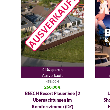
44% sparen
Ausverkauft
458,00
€
Ursprünglicher Preis war: 458,00 €
260,00
€
Ursprüng
Aktueller Preis ist: 260,00 €.
Aktueller
BEECH Resort Plauer See | 2
L
Übernachtungen im
Sh
Komfortzimmer (DZ)
H