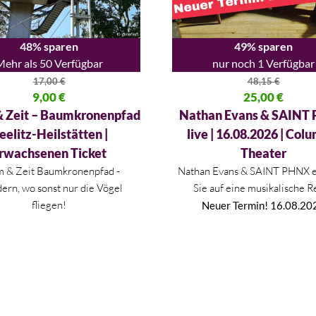
48% sparen
49% sparen
Mehr als 50 Verfügbar
nur noch 1 Verfügbar
17,00
€
48,15
€
licher Preis war: 17,00 €
9,00
€
Ursprünglicher Preis war: 48,
25,00
€
 Preis ist: 9,00 €.
Aktueller Preis ist: 25,00 €.
 Zeit – Baumkronenpfad
Nathan Evans & SAINT
eelitz-Heilstätten |
live | 16.08.2026 | Col
rwachsenen Ticket
Theater
 & Zeit Baumkronenpfad -
Nathan Evans & SAINT PHNX e
rn, wo sonst nur die Vögel
Sie auf eine musikalische R
fliegen!
Neuer Termin! 16.08.20