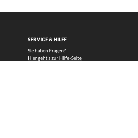
SERVICE & HILFE
Sie haben Fragen?
Hier geht’s zur Hilfe-Seite
Tel.: +49 (0)30 897 33 42 99 *
service@gutscheinkompass.de
*Unsere Kundenbetreuung ist Montag
bis Freitag von 11-15 Uhr für Sie da.
Widerrufsformular
© 2026,
Gutscheinkompass GmbH
. Alle Rechte vorbehalten