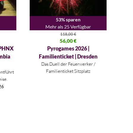
53% sparen
Mehr als 25 Verfügbar
118,00
€
15 €
Ursprünglicher Preis war: 118,00 €
56,00
€
Aktueller Preis ist: 56,00 €.
 PHNX
Pyrogames 2026 |
umbia
Familienticket | Dresden
Das Duell der Feuerwerker /
Familienticket Sitzplatz
ntführt
eise.
26