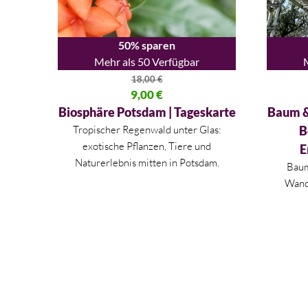
50% sparen
Mehr als 50 Verfügbar
18,00
€
Ursprünglicher Preis war: 18,00 €
9,00
€
Ursprüng
Aktueller Preis ist: 9,00 €.
Aktueller
Biosphäre Potsdam | Tageskarte
Baum &
Tropischer Regenwald unter Glas:
B
exotische Pflanzen, Tiere und
E
Naturerlebnis mitten in Potsdam.
Baum
Wande