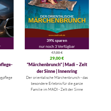
39% sparen
r
nur noch 3 Verfügbar
47,00
€
,00 €
Ursprünglicher Preis war: 47,00 €
29,00
€
Aktueller Preis ist: 29,00 €.
pflege-
“Märchenbrunch” | Madi – Zelt
der Sinne | Innenring
ugpflege
Der orientalische Märchenbrunch - das
besondere Erlebnis für die ganze
Familie im MADI - Zelt der Sinne