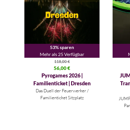
53% sparen
Mehr als 25 Verfügbar
118,00
€
Ursprünglicher Preis war: 118,00 €
56,00
€
Ursprüng
Aktueller Preis ist: 56,00 €.
Aktueller
Pyrogames 2026 |
JUM
Familienticket | Dresden
Tra
Das Duell der Feuerwerker /
Familienticket Sitzplatz
JUMP3
Par