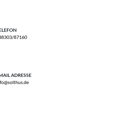
ELEFON
38303/87160
MAIL ADRESSE
nfo@solthus.de