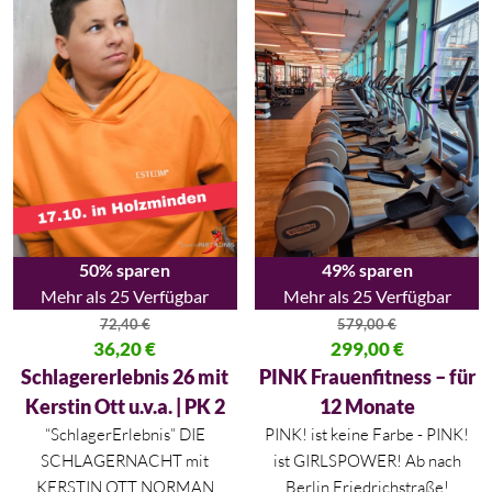
50% sparen
49% sparen
Mehr als 25 Verfügbar
Mehr als 25 Verfügbar
72,40
€
579,00
€
Ursprünglicher Preis war: 72,40 €
36,20
€
Ursprünglicher Preis war: 579,
299,00
€
Aktueller Preis ist: 36,20 €.
Aktueller Preis ist: 299,00 €.
Schlagererlebnis 26 mit
PINK Frauenfitness – für
Kerstin Ott u.v.a. | PK 2
12 Monate
“SchlagerErlebnis” DIE
PINK! ist keine Farbe - PINK!
SCHLAGERNACHT mit
ist GIRLSPOWER! Ab nach
KERSTIN OTT NORMAN
Berlin Friedrichstraße!