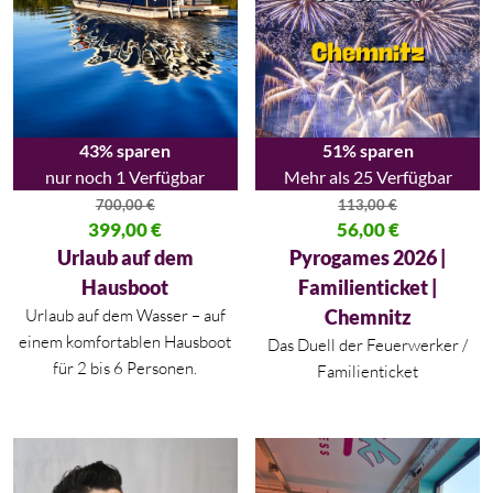
43% sparen
51% sparen
nur noch 1 Verfügbar
Mehr als 25 Verfügbar
700,00
€
113,00
€
Ursprünglicher Preis war: 700,00 €
399,00
€
Ursprünglicher Preis war: 113,
56,00
€
Aktueller Preis ist: 399,00 €.
Aktueller Preis ist: 56,00 €.
Urlaub auf dem
Pyrogames 2026 |
Hausboot
Familienticket |
Urlaub auf dem Wasser – auf
Chemnitz
einem komfortablen Hausboot
Das Duell der Feuerwerker /
für 2 bis 6 Personen.
Familienticket