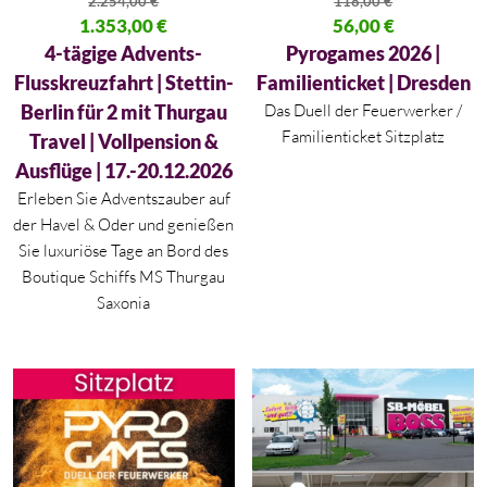
2.254,00
€
118,00
€
Ursprünglicher Preis war: 2.254,00 €
1.353,00
€
Ursprünglicher Preis war: 118,
56,00
€
Aktueller Preis ist: 1.353,00 €.
Aktueller Preis ist: 56,00 €.
4-tägige Advents-
Pyrogames 2026 |
Flusskreuzfahrt | Stettin-
Familienticket | Dresden
Berlin für 2 mit Thurgau
Das Duell der Feuerwerker /
Familienticket Sitzplatz
Travel | Vollpension &
Ausflüge | 17.-20.12.2026
Erleben Sie Adventszauber auf
der Havel & Oder und genießen
Sie luxuriöse Tage an Bord des
Boutique Schiffs MS Thurgau
Saxonia