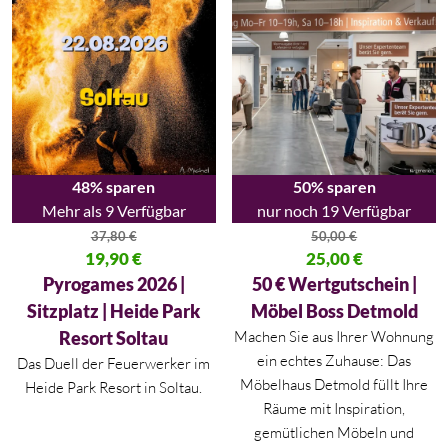
48% sparen
50% sparen
Mehr als 9 Verfügbar
nur noch 19 Verfügbar
37,80
€
50,00
€
Ursprünglicher Preis war: 37,80 €
19,90
€
Ursprünglicher Preis war: 50,00
25,00
€
Aktueller Preis ist: 19,90 €.
Aktueller Preis ist: 25,00 €.
Pyrogames 2026 |
50 € Wertgutschein |
Sitzplatz | Heide Park
Möbel Boss Detmold
Resort Soltau
Machen Sie aus Ihrer Wohnung
ein echtes Zuhause: Das
Das Duell der Feuerwerker im
Möbelhaus Detmold füllt Ihre
Heide Park Resort in Soltau.
Räume mit Inspiration,
gemütlichen Möbeln und