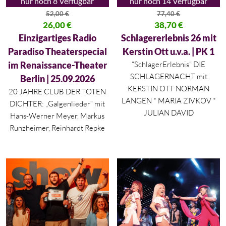
nur noch 8 Verfügbar
nur noch 14 Verfügbar
52,00
€
77,40
€
Ursprünglicher Preis war: 52,00 €
26,00
€
Ursprünglicher Preis war: 77,40
38,70
€
Aktueller Preis ist: 26,00 €.
Aktueller Preis ist: 38,70 €.
Einzigartiges Radio
Schlagererlebnis 26 mit
Paradiso Theaterspecial
Kerstin Ott u.v.a. | PK 1
im Renaissance-Theater
“SchlagerErlebnis” DIE
SCHLAGERNACHT mit
Berlin | 25.09.2026
KERSTIN OTT NORMAN
20 JAHRE CLUB DER TOTEN
LANGEN * MARIA ZIVKOV *
DICHTER: „Galgenlieder“ mit
JULIAN DAVID
Hans-Werner Meyer, Markus
Runzheimer, Reinhardt Repke