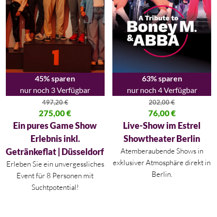
45% sparen
63% sparen
nur noch 3 Verfügbar
nur noch 4 Verfügbar
497,20
€
202,00
€
Ursprünglicher Preis war: 497,20 €
275,00
€
Ursprünglicher Preis war: 202,
76,00
€
Aktueller Preis ist: 275,00 €.
Aktueller Preis ist: 76,00 €.
Ein pures Game Show
Live-Show im Estrel
Erlebnis inkl.
Showtheater Berlin
Getränkeflat | Düsseldorf
Atemberaubende Shows in
exklusiver Atmosphäre direkt in
Erleben Sie ein unvergessliches
Berlin.
Event für 8 Personen mit
Suchtpotential!