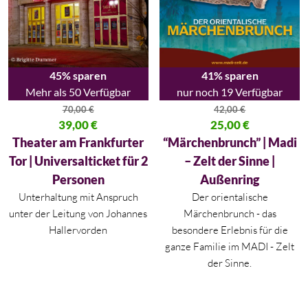
45% sparen
41% sparen
Mehr als 50 Verfügbar
nur noch 19 Verfügbar
70,00
€
42,00
€
Ursprünglicher Preis war: 70,00 €
39,00
€
Ursprünglicher Preis war: 42,00
25,00
€
Aktueller Preis ist: 39,00 €.
Aktueller Preis ist: 25,00 €.
Theater am Frankfurter
“Märchenbrunch” | Madi
Tor | Universalticket für 2
– Zelt der Sinne |
Personen
Außenring
Unterhaltung mit Anspruch
Der orientalische
unter der Leitung von Johannes
Märchenbrunch - das
Hallervorden
besondere Erlebnis für die
ganze Familie im MADI - Zelt
der Sinne.