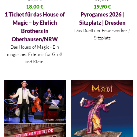
Ursprünglicher Preis war: 35,95 €
18,00
€
Ursprünglicher Preis war: 42,10
19,90
€
Aktueller Preis ist: 18,00 €.
Aktueller Preis ist: 19,90 €.
1 Ticket für das House of
Pyrogames 2026 |
Magic – by Ehrlich
Sitzplatz | Dresden
Brothers in
Das Duell der Feuerwerker /
Sitzplatz
Oberhausen/NRW
Das House of Magic - Ein
magisches Erlebnis für Groß
und Klein!