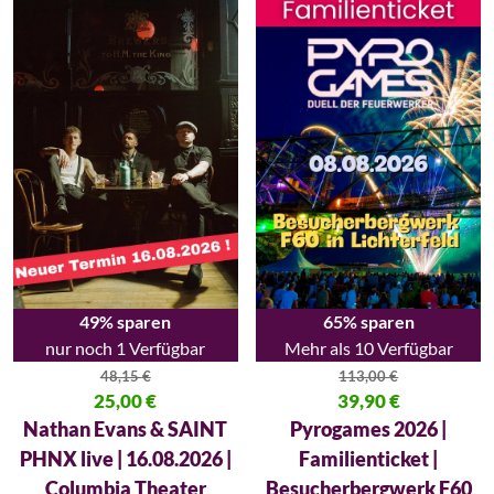
49% sparen
65% sparen
nur noch 1 Verfügbar
Mehr als 10 Verfügbar
48,15
€
113,00
€
Ursprünglicher Preis war: 48,15 €
25,00
€
Ursprünglicher Preis war: 113,
39,90
€
Aktueller Preis ist: 25,00 €.
Aktueller Preis ist: 39,90 €.
Nathan Evans & SAINT
Pyrogames 2026 |
PHNX live | 16.08.2026 |
Familienticket |
Columbia Theater
Besucherbergwerk F60