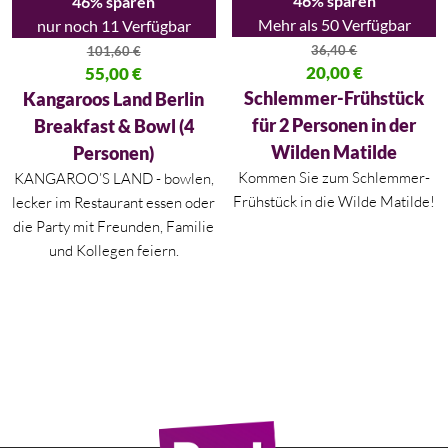
46% sparen
46% sparen
Mehr als 50 Verfügbar
nur noch 11 Verfügbar
36,40
€
101,60
€
Ursprünglicher Preis war: 36,40
20,00
€
Ursprünglicher Preis war: 101,60 €
55,00
€
Aktueller Preis ist: 20,00 €.
Aktueller Preis ist: 55,00 €.
Schlemmer-Frühstück
Kangaroos Land Berlin
für 2 Personen in der
Breakfast & Bowl (4
Wilden Matilde
Personen)
Kommen Sie zum Schlemmer-
KANGAROO’S LAND - bowlen,
Frühstück in die Wilde Matilde!
lecker im Restaurant essen oder
die Party mit Freunden, Familie
und Kollegen feiern.