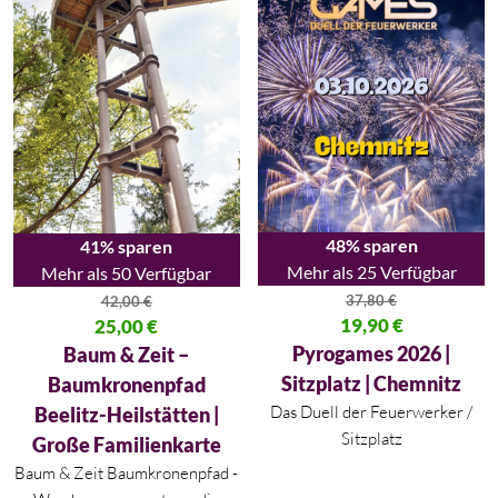
48% sparen
41% sparen
Mehr als 25 Verfügbar
Mehr als 50 Verfügbar
37,80
€
42,00
€
Ursprünglicher Preis war: 37,80
19,90
€
Ursprünglicher Preis war: 42,00 €
25,00
€
Aktueller Preis ist: 19,90 €.
Aktueller Preis ist: 25,00 €.
Pyrogames 2026 |
Baum & Zeit –
Sitzplatz | Chemnitz
Baumkronenpfad
Das Duell der Feuerwerker /
Beelitz-Heilstätten |
Sitzplatz
Große Familienkarte
Baum & Zeit Baumkronenpfad -