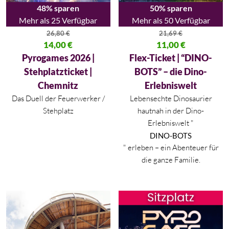
48% sparen
50% sparen
Mehr als 25 Verfügbar
Mehr als 50 Verfügbar
26,80
€
21,69
€
Ursprünglicher Preis war: 26,80 €
14,00
€
Ursprünglicher Preis war: 21,69
11,00
€
Aktueller Preis ist: 14,00 €.
Aktueller Preis ist: 11,00 €.
Pyrogames 2026 |
Flex-Ticket | “DINO-
Stehplatzticket |
BOTS” – die Dino-
Chemnitz
Erlebniswelt
Das Duell der Feuerwerker /
Lebensechte Dinosaurier
Stehplatz
hautnah in der Dino-
Erlebniswelt "
DINO-BOTS
" erleben – ein Abenteuer für
die ganze Familie.