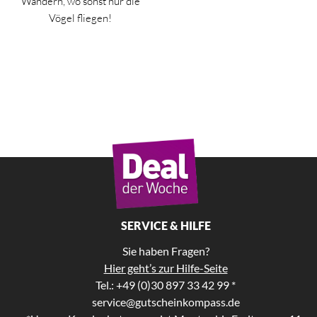
Wandern, wo sonst nur die
Vögel fliegen!
SERVICE & HILFE
Sie haben Fragen?
Hier geht’s zur Hilfe-Seite
Tel.: +49 (0)30 897 33 42 99 *
service@gutscheinkompass.de