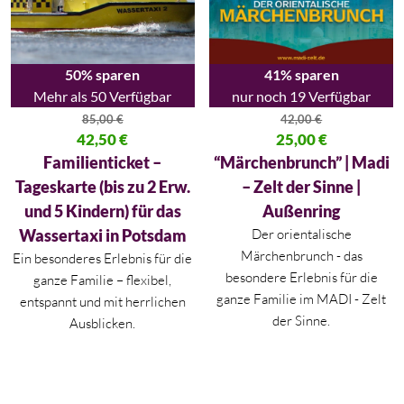
50% sparen
41% sparen
Mehr als 50 Verfügbar
nur noch 19 Verfügbar
85,00
€
42,00
€
Ursprünglicher Preis war: 85,00 €
42,50
€
Ursprünglicher Preis war: 42,00
25,00
€
Aktueller Preis ist: 42,50 €.
Aktueller Preis ist: 25,00 €.
Familienticket –
“Märchenbrunch” | Madi
Tageskarte (bis zu 2 Erw.
– Zelt der Sinne |
und 5 Kindern) für das
Außenring
Wassertaxi in Potsdam
Der orientalische
Märchenbrunch - das
Ein besonderes Erlebnis für die
besondere Erlebnis für die
ganze Familie – flexibel,
ganze Familie im MADI - Zelt
entspannt und mit herrlichen
der Sinne.
Ausblicken.