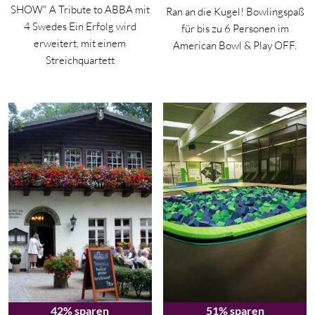
SHOW" A Tribute to ABBA mit
Ran an die Kugel! Bowlingspaß
4 Swedes Ein Erfolg wird
für bis zu 6 Personen im
erweitert, mit einem
American Bowl & Play OFF.
Streichquartett
42% sparen
51% sparen