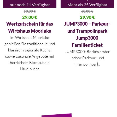
nur noch 11 Verfügbar
Mehr als 25 Verfügbar
50,00
€
60,00
€
Ursprünglicher Preis war: 50,00 €
29,00
€
Ursprünglicher Preis war: 60,00
29,90
€
Aktueller Preis ist: 29,00 €.
Aktueller Preis ist: 29,90 €.
Wertgutschein für das
JUMP3000 – Parkour-
Wirtshaus Moorlake
und Trampolinpark
Im Wirtshaus Moorlake
Jump3000
genießen Sie traditionelle und
Familienticket
klassisch regionale Küche,
JUMP3000: Berlins erster
sowie saisonale Angebote mit
Indoor Parkour- und
herrlichem Blick auf die
Trampolinpark.
Havelbucht.