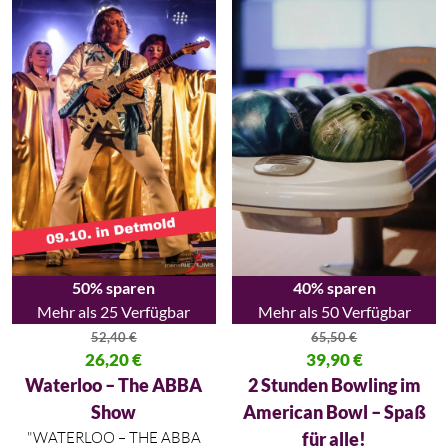
50% sparen
40% sparen
Mehr als 25 Verfügbar
Mehr als 50 Verfügbar
52,40
€
65,50
€
Ursprünglicher Preis war: 52,40 €
26,20
€
Ursprünglicher Preis war: 65,50
39,90
€
Aktueller Preis ist: 26,20 €.
Aktueller Preis ist: 39,90 €.
Waterloo – The ABBA
2 Stunden Bowling im
Show
American Bowl – Spaß
"WATERLOO – THE ABBA
für alle!