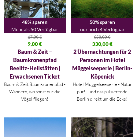
48% sparen
50% sparen
Mehr als 50 Verfügbar
nur noch 4 Verfügbar
17,00
€
650,00
€
Ursprünglicher Preis war: 17,00 €
9,00
€
Ursprünglicher Preis war: 650,
330,00
€
Aktueller Preis ist: 9,00 €.
Aktueller Preis ist: 330,00 €.
Baum & Zeit –
2 Übernachtungen für 2
Baumkronenpfad
Personen im Hotel
Beelitz-Heilstätten |
Müggelseeperle | Berlin-
Erwachsenen Ticket
Köpenick
Baum & Zeit Baumkronenpfad -
Hotel Müggelseeperle - Natur
Wandern, wo sonst nur die
pur! - und das pulsierende
Vögel fliegen!
Berlin direkt um die Ecke!