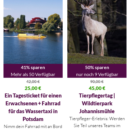
41% sparen
50% sparen
Mehr als 50 Verfügbar
nur noch 9 Verfügbar
42,00
€
90,00
€
Ursprünglicher Preis war: 42,00 €
25,00
€
Ursprünglicher Preis war: 90,00
45,00
€
Aktueller Preis ist: 25,00 €.
Aktueller Preis ist: 45,00 €.
Ein Tagesticket für einen
Tierpflegertag |
Erwachsenen + Fahrrad
Wildtierpark
für das Wassertaxi in
Johannismühle
Potsdam
Tierpfleger-Erlebnis: Werden
Sie Teil unseres Teams im
Nimm dein Fahrrad mit an Bord