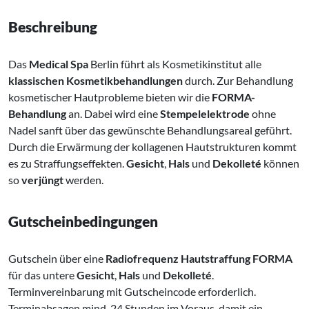
Beschreibung
Das
Medical Spa
Berlin führt als Kosmetikinstitut alle
klassischen Kosmetikbehandlungen
durch. Zur Behandlung
kosmetischer Hautprobleme bieten wir die
FORMA-
Behandlung
an. Dabei wird eine
Stempelelektrode
ohne
Nadel sanft über das gewünschte Behandlungsareal geführt.
Durch die Erwärmung der kollagenen Hautstrukturen kommt
es zu Straffungseffekten.
Gesicht
,
Hals
und
Dekolleté
können
so
verjüngt
werden.
Gutscheinbedingungen
Gutschein über eine
Radiofrequenz Hautstraffung FORMA
für das untere
Gesicht
,
Hals
und
Dekolleté
.
Terminvereinbarung mit Gutscheincode erforderlich.
Terminabsagen mind. 24 Stunden im Voraus, damit ein