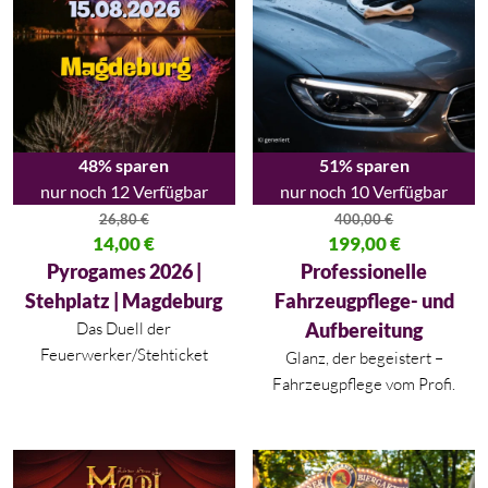
48% sparen
51% sparen
nur noch 12 Verfügbar
nur noch 10 Verfügbar
26,80
€
400,00
€
Ursprünglicher Preis war: 26,80 €
14,00
€
Ursprünglicher Preis war: 400,
199,00
€
Aktueller Preis ist: 14,00 €.
Aktueller Preis ist: 199,00 €.
Pyrogames 2026 |
Professionelle
Stehplatz | Magdeburg
Fahrzeugpflege- und
Das Duell der
Aufbereitung
Feuerwerker/Stehticket
Glanz, der begeistert –
Fahrzeugpflege vom Profi.