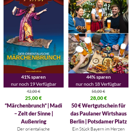
41% sparen
44% sparen
nur noch 19 Verfügbar
nur noch 18 Verfügbar
42,00
€
50,00
€
Ursprünglicher Preis war: 42,00 €
25,00
€
Ursprünglicher Preis war: 50,00
28,00
€
Aktueller Preis ist: 25,00 €.
Aktueller Preis ist: 28,00 €.
“Märchenbrunch” | Madi
50 € Wertgutschein für
– Zelt der Sinne |
das Paulaner Wirtshaus
Außenring
Berlin | Potsdamer Platz
Der orientalische
Ein Stück Bayern im Herzen