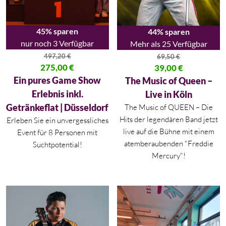
45% sparen
44% sparen
nur noch 3 Verfügbar
Mehr als 25 Verfügbar
497,20
€
69,50
€
Ursprünglicher Preis war: 497,20 €
275,00
€
Ursprünglicher Preis war: 69,50
39,00
€
Aktueller Preis ist: 275,00 €.
Aktueller Preis ist: 39,00 €.
Ein pures Game Show
The Music of Queen –
Erlebnis inkl.
Live in Köln
Getränkeflat | Düsseldorf
The Music of QUEEN – Die
Hits der legendären Band jetzt
Erleben Sie ein unvergessliches
live auf die Bühne mit einem
Event für 8 Personen mit
atemberaubenden "Freddie
Suchtpotential!
Mercury"!