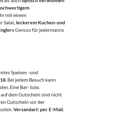
ch
als auch
optisch verwöhnen
ochwertigem
hr mit einem
r Salat,
leckerem Kuchen-und
Englers
Genuss für jedermanns
amtes Speisen -und
018
. Bei jedem Besuch kann
den. Eine Bar- bzw.
 auf dem Gutschein sind nicht
hren Gutschein vor der
osten.
Versandart: per E-Mail.