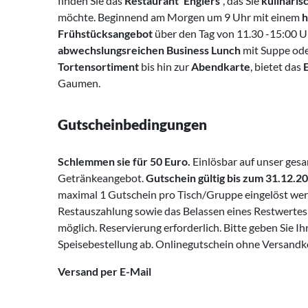
finden Sie das
Restaurant ‘Englers’
, das Sie
kulinaris
möchte. Beginnend am Morgen um 9 Uhr mit einem
h
Frühstücksangebot
über den Tag von 11.30 -15:00 U
abwechslungsreichen Business Lunch
mit Suppe ode
Tortensortiment
bis hin zur
Abendkarte
, bietet das
Gaumen.
Gutscheinbedingungen
Schlemmen sie für 50 Euro.
Einlösbar auf unser ges
Getränkeangebot.
Gutschein gültig bis zum 31.12.2
maximal 1 Gutschein pro Tisch/Gruppe eingelöst wer
Restauszahlung sowie das Belassen eines Restwertes
möglich. Reservierung erforderlich. Bitte geben Sie I
Speisebestellung ab. Onlinegutschein ohne Versandk
Versand per E-Mail