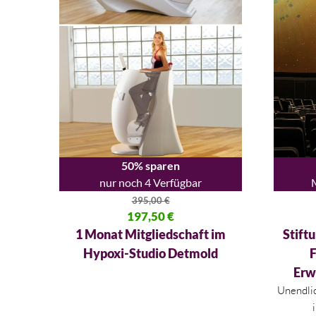
50% sparen
nur noch 4 Verfügbar
395,00
€
Ursprünglicher Preis war: 395,00 €
197,50
€
Ursprüng
Aktueller Preis ist: 197,50 €.
Aktueller
1 Monat Mitgliedschaft im
Stift
Hypoxi-Studio Detmold
F
Erw
Unendli