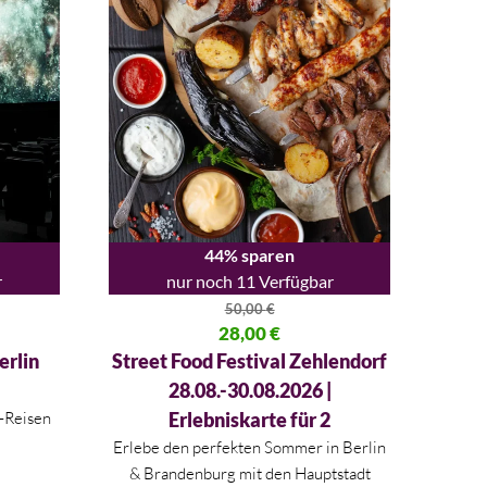
44% sparen
r
nur noch 11 Verfügbar
50,00
€
00 €
Ursprünglicher Preis war: 50,00 €
28,00
€
Aktueller Preis ist: 28,00 €.
erlin
Street Food Festival Zehlendorf
28.08.-30.08.2026 |
-Reisen
Erlebniskarte für 2
Erlebe den perfekten Sommer in
Berlin
&
Brandenburg
mit den Hauptstadt