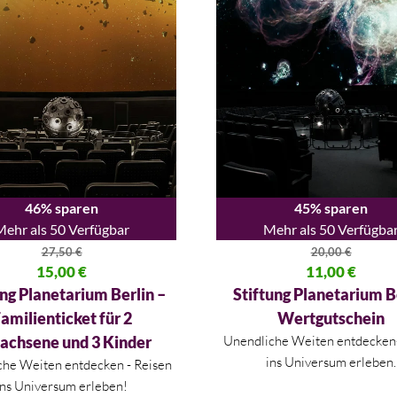
46% sparen
45% sparen
Mehr als 50 Verfügbar
Mehr als 50 Verfügba
27,50
€
20,00
€
licher Preis war: 27,50 €
15,00
€
Ursprünglicher Preis war: 20,
11,00
€
 Preis ist: 15,00 €.
Aktueller Preis ist: 11,00 €.
ung Planetarium Berlin –
Stiftung Planetarium B
amilienticket für 2
Wertgutschein
achsene und 3 Kinder
Unendliche Weiten entdecken
ins Universum erleben.
che Weiten entdecken - Reisen
ins Universum erleben!