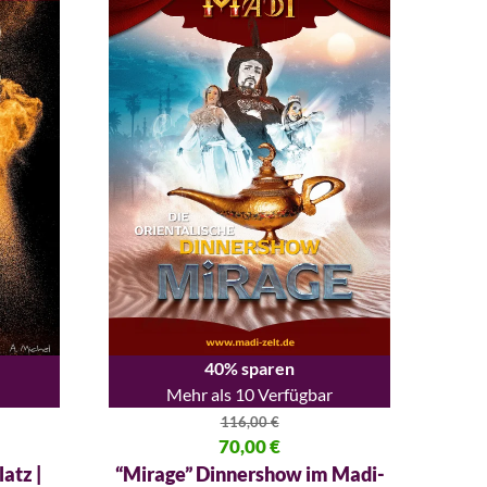
40% sparen
Mehr als 10 Verfügbar
116,00
€
80 €
Ursprünglicher Preis war: 116,00 €
70,00
€
Aktueller Preis ist: 70,00 €.
atz |
“Mirage” Dinnershow im Madi-