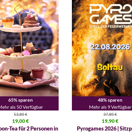
65% sparen
48% sparen
Mehr als 50 Verfügbar
Mehr als 9 Verfügbar
53,80
€
37,80
€
licher Preis war: 53,80 €
19,00
€
Ursprünglicher Preis war: 37,
19,90
€
 Preis ist: 19,00 €.
Aktueller Preis ist: 19,90 €.
on-Tea für 2 Personen in
Pyrogames 2026 | Sitzpl