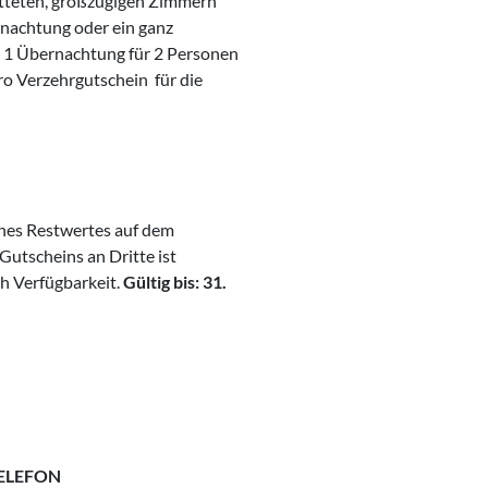
atteten, großzügigen Zimmern
ernachtung oder ein ganz
1 Übernachtung für 2 Personen
uro Verzehrgutschein für die
ines Restwertes auf dem
Gutscheins an Dritte ist
ch Verfügbarkeit.
Gültig bis: 31.
ELEFON