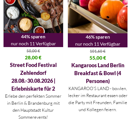
44% sparen
46% sparen
nur noch 11 Verfügbar
nur noch 11 Verfügbar
50,00
€
101,60
€
Ursprünglicher Preis war: 50,00 €
28,00
€
Ursprünglicher Preis war: 101,
55,00
€
Aktueller Preis ist: 28,00 €.
Aktueller Preis ist: 55,00 €.
Street Food Festival
Kangaroos Land Berlin
Zehlendorf
Breakfast & Bowl (4
28.08.-30.08.2026 |
Personen)
Erlebniskarte für 2
KANGAROO’S LAND - bowlen,
lecker im Restaurant essen oder
Erlebe den perfekten Sommer
die Party mit Freunden, Familie
in
Berlin
&
Brandenburg
mit
und Kollegen feiern.
den Hauptstadt Kultur
Sommerevents!