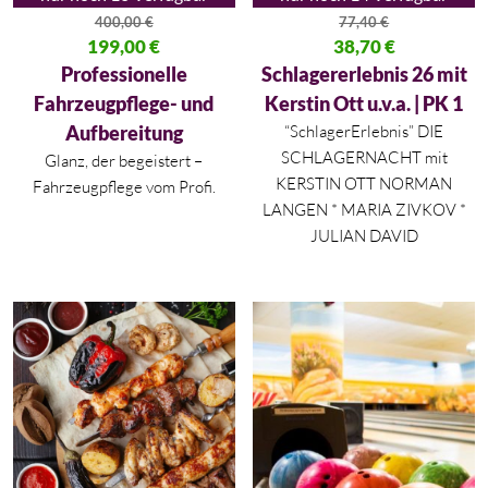
400,00
€
77,40
€
Ursprünglicher Preis war: 400,00 €
199,00
€
Ursprünglicher Preis war: 77,40
38,70
€
Aktueller Preis ist: 199,00 €.
Aktueller Preis ist: 38,70 €.
Professionelle
Schlagererlebnis 26 mit
Fahrzeugpflege- und
Kerstin Ott u.v.a. | PK 1
Aufbereitung
“SchlagerErlebnis” DIE
SCHLAGERNACHT mit
Glanz, der begeistert –
KERSTIN OTT NORMAN
Fahrzeugpflege vom Profi.
LANGEN * MARIA ZIVKOV *
JULIAN DAVID