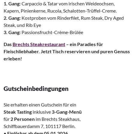
1. Gang:
Carpaccio & Tatar vom irischen Weideochsen,
Kapern, Pinienkerne, Rucola, Schalotten-Trüffel-Creme.
2. Gang:
Kostproben vom Rinderfilet, Rum Steak, Dry Aged
Steak, und Rib Eye
3. Gang:
Passionsfrucht-Crème-Brûlée
Das
Brechts Steakrestaurant
– ein Paradies für
Fleischliebhaber. Jetzt Tisch reservieren und puren Genuss
erleben!
Gutscheinbedingungen
Sie erhalten einen Gutschein für ein
Steak Tasting
inklusive
3-Gang-Menü
für
2 Personen
im Brechts Steakhaus,
Schiffbauerdamm 7, 101117 Berlin.
•
Einlösbar ab dem 05.01.2026.