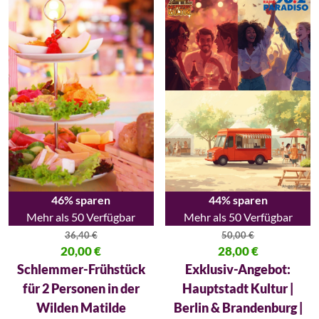
46% sparen
44% sparen
Mehr als 50 Verfügbar
Mehr als 50 Verfügbar
36,40
€
50,00
€
Ursprünglicher Preis war: 36,40 €
20,00
€
Ursprünglicher Preis war: 50,00
28,00
€
Aktueller Preis ist: 20,00 €.
Aktueller Preis ist: 28,00 €.
Schlemmer-Frühstück
Exklusiv-Angebot:
für 2 Personen in der
Hauptstadt Kultur |
Wilden Matilde
Berlin & Brandenburg |