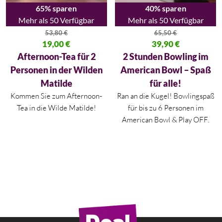
65% sparen
40% sparen
Mehr als 50 Verfügbar
Mehr als 50 Verfügbar
53,80
€
65,50
€
Ursprünglicher Preis war: 53,80 €
19,00
€
Ursprünglicher Preis war: 65,50
39,90
€
Aktueller Preis ist: 19,00 €.
Aktueller Preis ist: 39,90 €.
Afternoon-Tea für 2
2 Stunden Bowling im
Personen in der Wilden
American Bowl – Spaß
Matilde
für alle!
Kommen Sie zum Afternoon-
Ran an die Kugel! Bowlingspaß
Tea in die Wilde Matilde!
für bis zu 6 Personen im
American Bowl & Play OFF.