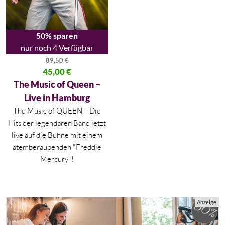
50% sparen
nur noch 4 Verfügbar
89,50
€
Ursprünglicher Preis war: 89,50 €
45,00
€
Aktueller Preis ist: 45,00 €.
The Music of Queen –
Live in Hamburg
The Music of QUEEN – Die
Hits der legendären Band jetzt
live auf die Bühne mit einem
atemberaubenden "Freddie
Mercury"!
Anzeige