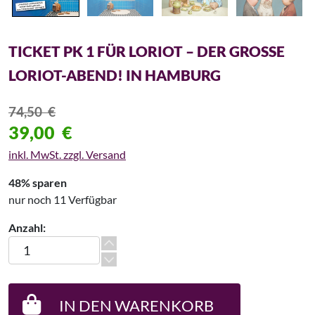
TICKET PK 1 FÜR LORIOT – DER GROSSE L
ORIOT-ABEND! IN HAMBURG
74,50
€
39,00
€
inkl. MwSt. zzgl. Versand
48% sparen
nur noch 11 Verfügbar
Anzahl:
Ticket PK 1 für Loriot - Der große Loriot-Abend! in Hamburg M
IN DEN WARENKORB