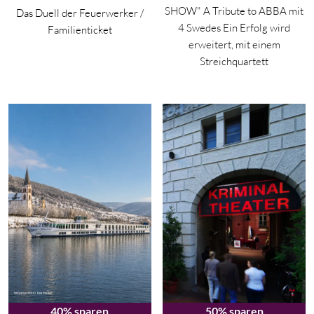
SHOW" A Tribute to ABBA mit
Das Duell der Feuerwerker /
4 Swedes Ein Erfolg wird
Familienticket
erweitert, mit einem
Streichquartett
40% sparen
50% sparen