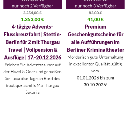
nur noch 2 Verfügbar
nur noch 3 Verfügbar
2.254,00
€
82,00
€
Ursprünglicher Preis war: 2.254,00 €
1.353,00
€
Ursprünglicher Preis war: 82,00
41,00
€
Aktueller Preis ist: 1.353,00 €.
Aktueller Preis ist: 41,00 €.
4-tägige Advents-
Premium
Flusskreuzfahrt | Stettin-
Geschenkgutscheine für
Berlin für 2 mit Thurgau
alle Aufführungen im
Travel | Vollpension &
Berliner Kriminaltheater
Ausflüge | 17.-20.12.2026
Mörderisch gute Unterhaltung
in exzellenter Qualität, gültig
Erleben Sie Adventszauber auf
vom
der Havel & Oder und genießen
01.01.2026 bis zum
Sie luxuriöse Tage an Bord des
30.10.2026!
Boutique Schiffs MS Thurgau
Saxonia