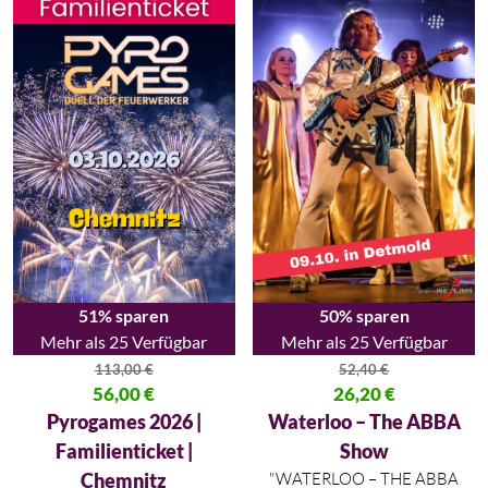
51% sparen
50% sparen
Mehr als 25 Verfügbar
Mehr als 25 Verfügbar
113,00
€
52,40
€
Ursprünglicher Preis war: 113,00 €
56,00
€
Ursprünglicher Preis war: 52,40
26,20
€
Aktueller Preis ist: 56,00 €.
Aktueller Preis ist: 26,20 €.
Pyrogames 2026 |
Waterloo – The ABBA
Familienticket |
Show
Chemnitz
"WATERLOO – THE ABBA