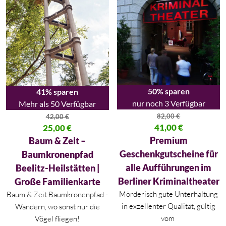
50% sparen
41% sparen
nur noch 3 Verfügbar
Mehr als 50 Verfügbar
82,00
€
42,00
€
Ursprünglicher Preis war: 82,00
41,00
€
Ursprünglicher Preis war: 42,00 €
25,00
€
Aktueller Preis ist: 41,00 €.
Aktueller Preis ist: 25,00 €.
Premium
Baum & Zeit –
Geschenkgutscheine für
Baumkronenpfad
alle Aufführungen im
Beelitz-Heilstätten |
Berliner Kriminaltheater
Große Familienkarte
Mörderisch gute Unterhaltung
Baum & Zeit Baumkronenpfad -
in exzellenter Qualität, gültig
Wandern, wo sonst nur die
vom
Vögel fliegen!