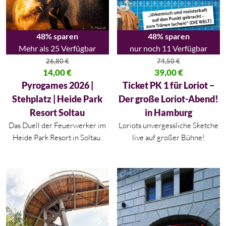
48% sparen
48% sparen
Mehr als 25 Verfügbar
nur noch 11 Verfügbar
26,80
€
74,50
€
Ursprünglicher Preis war: 26,80 €
14,00
€
Ursprünglicher Preis war: 74,50
39,00
€
Aktueller Preis ist: 14,00 €.
Aktueller Preis ist: 39,00 €.
Pyrogames 2026 |
Ticket PK 1 für Loriot –
Stehplatz | Heide Park
Der große Loriot-Abend!
Resort Soltau
in Hamburg
Das Duell der Feuerwerker im
Loriots unvergessliche Sketche
Heide Park Resort in Soltau.
live auf großer Bühne!