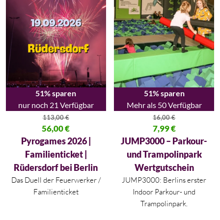
51% sparen
51% sparen
nur noch 21 Verfügbar
Mehr als 50 Verfügbar
113,00
€
16,00
€
Ursprünglicher Preis war: 113,00 €
56,00
€
Ursprünglicher Preis war: 16,00
7,99
€
Aktueller Preis ist: 56,00 €.
Aktueller Preis ist: 7,99 €.
Pyrogames 2026 |
JUMP3000 – Parkour-
Familienticket |
und Trampolinpark
Rüdersdorf bei Berlin
Wertgutschein
Das Duell der Feuerwerker /
JUMP3000: Berlins erster
Familienticket
Indoor Parkour- und
Trampolinpark.