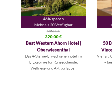
46% sparen
Mehr als 20 Verfügbar
586,00
€
Ursprünglicher Preis war: 586,00 €
320,00
€
Ursprüng
Aktueller Preis ist: 320,00 €.
Aktueller
Best Western Ahorn Hotel |
50 E
Oberwiesenthal
Vino
Das 4-Sterne-Erwachsenenhotel im
Vielfalt,
Erzgebirge für Ruhesuchende,
– be
Wellness- und Aktivurlauber.