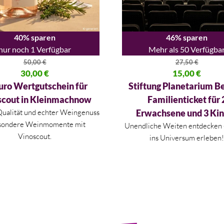
40% sparen
46% sparen
nur noch 1 Verfügbar
Mehr als 50 Verfügba
50,00
€
27,50
€
licher Preis war: 50,00 €
30,00
€
Ursprünglicher Preis war: 27,
15,00
€
 Preis ist: 30,00 €.
Aktueller Preis ist: 15,00 €.
uro Wertgutschein für
Stiftung Planetarium Be
scout in Kleinmachnow
Familienticket für 
 Qualität und echter Weingenuss
Erwachsene und 3 Ki
sondere Weinmomente mit
Unendliche Weiten entdecken 
Vinoscout.
ins Universum erleben