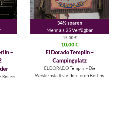
34% sparen
r
Mehr als 25 Verfügbar
15,00
€
50 €
Ursprünglicher Preis war: 15,00 €
10,00
€
Aktueller Preis ist: 10,00 €.
rlin –
El Dorado Templin –
2
Campingplatz
nder
ELDORADO Templin - Die
Westernstadt vor den Toren Berlins.
- Reisen
!