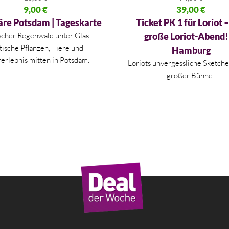
licher Preis war: 18,00 €
9,00
€
Ursprünglicher Preis war: 74,
39,00
€
 Preis ist: 9,00 €.
Aktueller Preis ist: 39,00 €.
äre Potsdam | Tageskarte
Ticket PK 1 für Loriot 
scher Regenwald unter Glas:
große Loriot-Abend!
tische Pflanzen, Tiere und
Hamburg
erlebnis mitten in Potsdam.
Loriots unvergessliche Sketche 
großer Bühne!