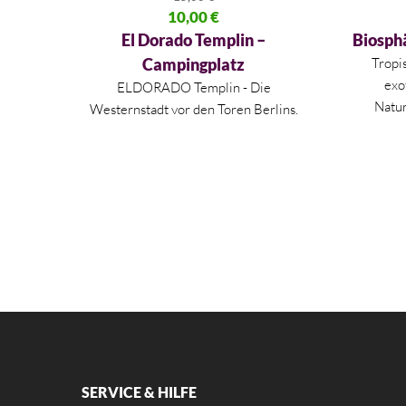
Ursprünglicher Preis war: 15,00 €
10,00
€
Ursprüng
Aktueller Preis ist: 10,00 €.
Aktueller
El Dorado Templin –
Biosph
Campingplatz
Tropi
exo
ELDORADO Templin - Die
Natur
Westernstadt vor den Toren Berlins.
SERVICE & HILFE