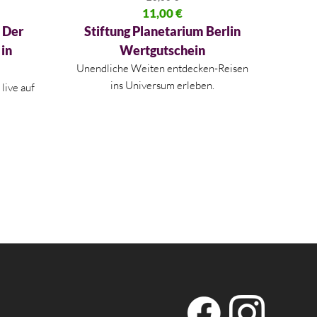
50 €
Ursprünglicher Preis war: 20,00 €
11,00
€
Aktueller Preis ist: 11,00 €.
– Der
Stiftung Planetarium Berlin
 in
Wertgutschein
Unendliche Weiten entdecken-Reisen
ins Universum erleben.
live auf