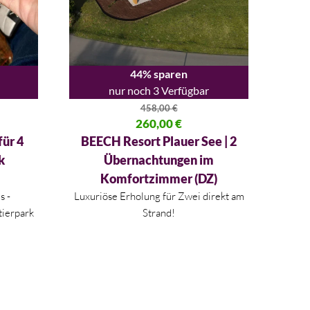
44% sparen
nur noch 3 Verfügbar
458,00
€
00 €
Ursprünglicher Preis war: 458,00 €
260,00
€
Aktueller Preis ist: 260,00 €.
für 4
BEECH Resort Plauer See | 2
k
Übernachtungen im
Komfortzimmer (DZ)
s -
Luxuriöse Erholung für Zwei direkt am
tierpark
Strand!