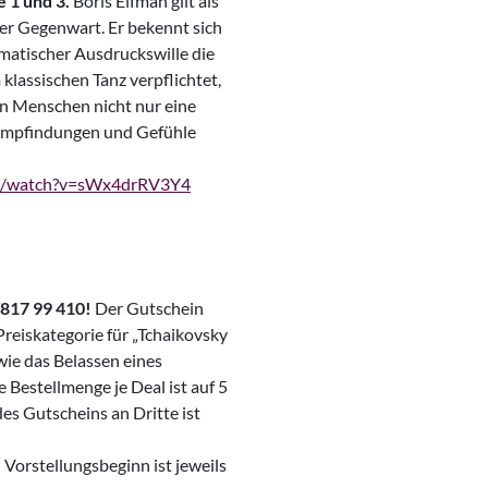
e 1 und 3.
Boris Eifman gilt als
der Gegenwart. Er bekennt sich
amatischer Ausdruckswille die
 klassischen Tanz verpflichtet,
en Menschen nicht nur eine
 Empfindungen und Gefühle
om/watch?v=sWx4drRV3Y4
/817 99 410!
Der Gutschein
Preiskategorie für „Tchaikovsky
ie das Belassen eines
 Bestellmenge je Deal ist auf 5
es Gutscheins an Dritte ist
.
Vorstellungsbeginn ist jeweils