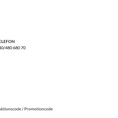
ELEFON
40/480 680 70
Aktionscode / Promotioncode