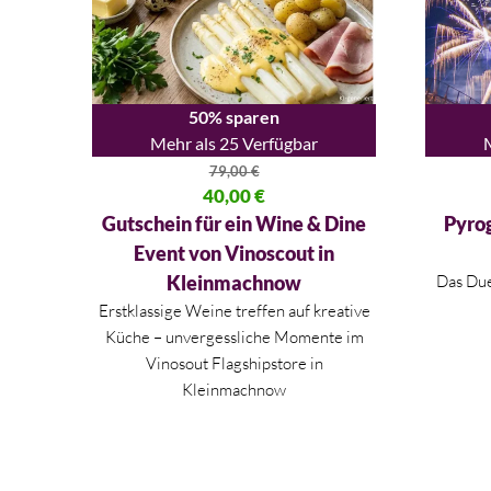
50% sparen
Mehr als 25 Verfügbar
79,00
€
Ursprünglicher Preis war: 79,00 €
40,00
€
Ursprüng
Aktueller Preis ist: 40,00 €.
Aktueller
Gutschein für ein Wine & Dine
Pyrog
Event von Vinoscout in
Kleinmachnow
Das Due
Erstklassige Weine treffen auf kreative
Küche – unvergessliche Momente im
Vinosout Flagshipstore in
Kleinmachnow