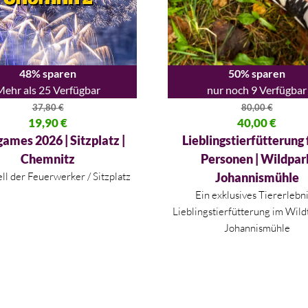
48% sparen
50% sparen
Mehr als 25 Verfügbar
nur noch 9 Verfügbar
37,80
€
80,00
€
licher Preis war: 37,80 €
19,90
€
Ursprünglicher Preis war: 80,
40,00
€
 Preis ist: 19,90 €.
Aktueller Preis ist: 40,00 €.
ames 2026 | Sitzplatz |
Lieblingstierfütterung 
Chemnitz
Personen | Wildpar
ll der Feuerwerker / Sitzplatz
Johannismühle
Ein exklusives Tiererlebni
Lieblingstierfütterung im Wild
Johannismühle