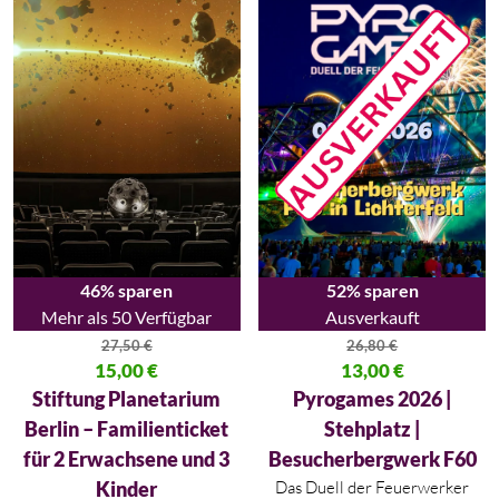
46% sparen
52% sparen
Mehr als 50 Verfügbar
Ausverkauft
27,50
€
26,80
€
Ursprünglicher Preis war: 27,50 €
15,00
€
Ursprünglicher Preis war: 26,80
13,00
€
Aktueller Preis ist: 15,00 €.
Aktueller Preis ist: 13,00 €.
Stiftung Planetarium
Pyrogames 2026 |
Berlin – Familienticket
Stehplatz |
für 2 Erwachsene und 3
Besucherbergwerk F60
Kinder
Das Duell der Feuerwerker