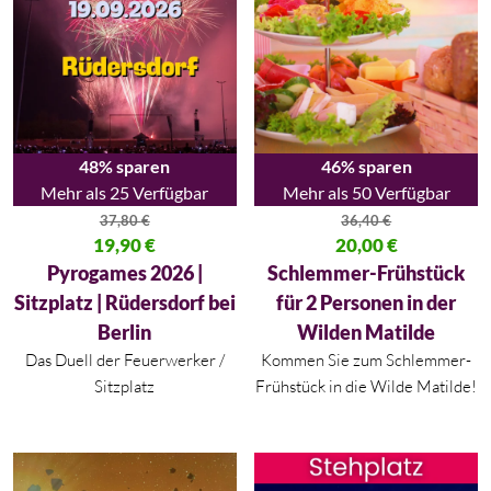
48% sparen
46% sparen
Mehr als 25 Verfügbar
Mehr als 50 Verfügbar
37,80
€
36,40
€
Ursprünglicher Preis war: 37,80 €
19,90
€
Ursprünglicher Preis war: 36,40
20,00
€
Aktueller Preis ist: 19,90 €.
Aktueller Preis ist: 20,00 €.
Pyrogames 2026 |
Schlemmer-Frühstück
Sitzplatz | Rüdersdorf bei
für 2 Personen in der
Berlin
Wilden Matilde
Das Duell der Feuerwerker /
Kommen Sie zum Schlemmer-
Sitzplatz
Frühstück in die Wilde Matilde!