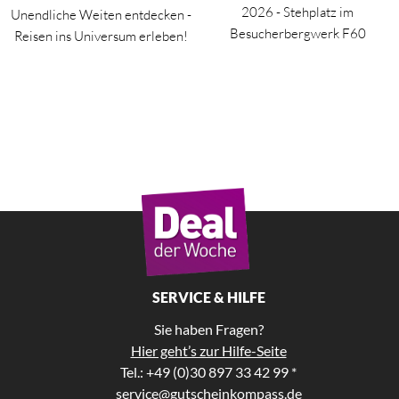
2026 - Stehplatz im
Unendliche Weiten entdecken -
Besucherbergwerk F60
Reisen ins Universum erleben!
SERVICE & HILFE
Sie haben Fragen?
Hier geht’s zur Hilfe-Seite
Tel.: +49 (0)30 897 33 42 99 *
service@gutscheinkompass.de