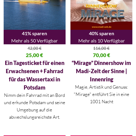
41% sparen
40% sparen
Mehr als 50 Verfügbar
Mehr als 10 Verfügbar
42,00
€
116,00
€
Ursprünglicher Preis war: 42,00 €
25,00
€
Ursprünglicher Preis war: 116,
70,00
€
Aktueller Preis ist: 25,00 €.
Aktueller Preis ist: 70,00 €.
Ein Tagesticket für einen
“Mirage” Dinnershow im
Erwachsenen + Fahrrad
Madi-Zelt der Sinne |
für das Wassertaxi in
Innenring
Potsdam
Magie, Artistik und Genuss:
"Mirage" entführt Sie in eine
Nimm dein Fahrrad mit an Bord
1001 Nacht
und erkunde Potsdam und seine
Umgebung auf die
abwechslungsreichste Art.