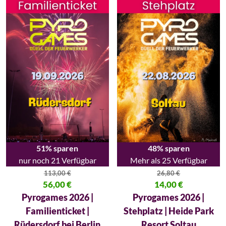
51% sparen
48% sparen
nur noch 21 Verfügbar
Mehr als 25 Verfügbar
113,00
€
26,80
€
Ursprünglicher Preis war: 113,00 €
56,00
€
Ursprünglicher Preis war: 26,80
14,00
€
Aktueller Preis ist: 56,00 €.
Aktueller Preis ist: 14,00 €.
Pyrogames 2026 |
Pyrogames 2026 |
Familienticket |
Stehplatz | Heide Park
Rüdersdorf bei Berlin
Resort Soltau