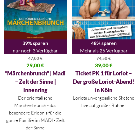
39% sparen
48% sparen
nur noch 3 Verfügbar
Mehr als 25 Verfügbar
47,00
€
74,50
€
Ursprünglicher Preis war: 47,00 €
29,00
€
Ursprünglicher Preis war: 74,50
39,00
€
Aktueller Preis ist: 29,00 €.
Aktueller Preis ist: 39,00 €.
“Märchenbrunch” | Madi
Ticket PK 1 für Loriot –
– Zelt der Sinne |
Der große Loriot-Abend!
Innenring
in Köln
Der orientalische
Loriots unvergessliche Sketche
Märchenbrunch - das
live auf großer Bühne!
besondere Erlebnis für die
ganze Familie im MADI - Zelt
der Sinne